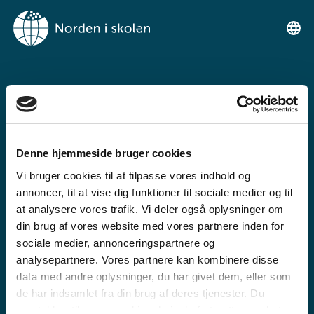
VELKOMIN Á
NORDEN I SKOLEN
Denne hjemmeside bruger cookies
Ókeypis kennsluvefur fyrir grunn- og
Vi bruger cookies til at tilpasse vores indhold og
framhaldsskóla
annoncer, til at vise dig funktioner til sociale medier og til
at analysere vores trafik. Vi deler også oplysninger om
din brug af vores website med vores partnere inden for
sociale medier, annonceringspartnere og
analysepartnere. Vores partnere kan kombinere disse
data med andre oplysninger, du har givet dem, eller som
de har indsamlet fra din brug af deres tjenester. Du
GRUNNSKÓLI
samtykker til vores cookies, hvis du fortsætter med at