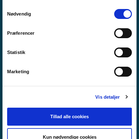
anvende vores hjemmeside.
Samtykkevalg
Nødvendig
Præferencer
Statistik
Marketing
Vis detaljer
FRAMHALDSSKÓLABRAUT
Tillad alle cookies
Kun nødvendige cookies