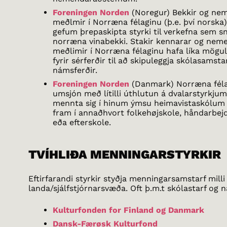
Foreningen Norden
(Noregur) Bekkir og ne
meðlmir í Norræna félaginu (þ.e. því norska)
gefum þrepaskipta styrki til verkefna sem 
norræna vinabekki. Stakir kennarar og nem
meðlimir í Norræna félaginu hafa líka mögul
fyrir sérferðir til að skipuleggja skólasamsta
námsferðir.
Foreningen Norden
(Danmark) Norræna féla
umsjón með lítilli úthlutun á dvalarstyrkjum 
mennta sig í hinum ýmsu heimavistaskólum 
fram í annaðhvort folkehøjskole, håndarbe
eða efterskole.
TVÍHLIÐA MENNINGARSTYRKIR
Eftirfarandi styrkir styðja menningarsamstarf mill
landa/sjálfstjórnarsvæða. Oft þ.m.t skólastarf og n
Kulturfonden for Finland og Danmark
Dansk-Færøsk Kulturfond