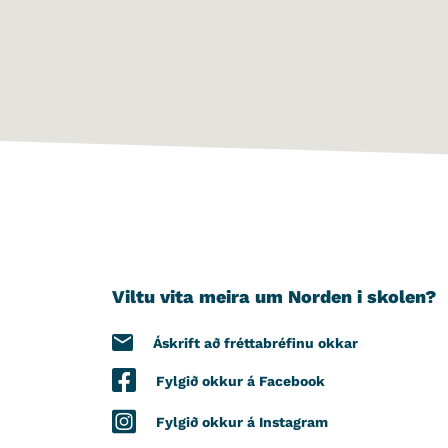
Viltu vita meira um Norden i skolen?
Áskrift að fréttabréfinu okkar
Fylgið okkur á Facebook
Fylgið okkur á Instagram