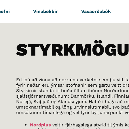
efni
Vinabekkir
Vasaorðabók
STYRKMÖGU
Ert þú að vinna að norrænu verkefni sem þú vilt f
fyrir neðan eru ýmsar stofnanir sem gætu veitt dr
Styrkirnir standa til boða öllum íbúum Norðurlö
sjálfstjórnarsvæðunum: Danmörku, Íslandi, Finnla
Noregi, Svíþjóð og Álandseyjum. Hafið í huga að ma
umsóknartímabil og löng úrvinnslutímabil, svo það 
umsóknum tímanlega og vel fyrir byrjunarpunkt ve
Nordplus
veitir fjárhagslega styrki til ými