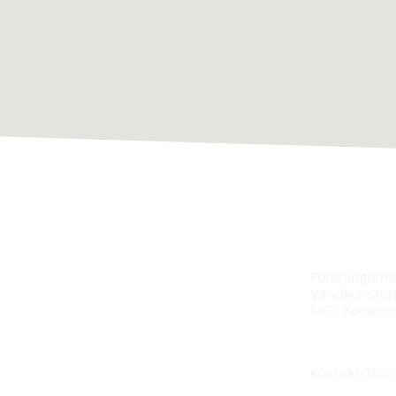
HAFÐU SA
Foreningern
Vandkunsten
1467
Københ
kontakt@nor