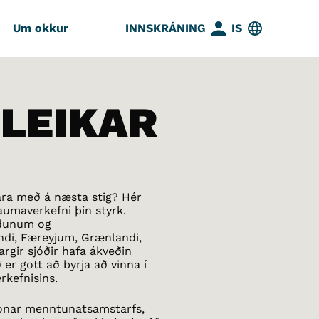
Um okkur
INNSKRÁNING
IS
LEIKAR
ara með á næsta stig? Hér
aumaverkefni þín styrk.
ndunum og
ndi, Færeyjum, Grænlandi,
rgir sjóðir hafa ákveðin
er gott að byrja að vinna í
rkefnisins.
s konar menntunatsamstarfs,