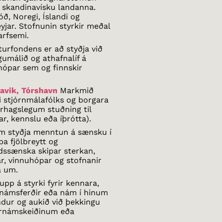
 skandinavísku landanna.
jóð, Noregi, Íslandi og
jar. Stofnunin styrkir meðal
arfsemi.
urfondens er að styðja við
málið og athafnalíf á
hópar sem og finnskir
avik, Tórshavn
Markmið
li stjórnmálafólks og borgara
árhagslegum stuðning til
ar, kennslu eða íþrótta).
m styðja menntun á sænsku í
pa fjölbreytt og
dssænska skipar sterkan,
ar, vinnuhópar og stofnanir
a um.
pp á styrki fyrir kennara,
r námsferðir eða nám í hinum
dur og aukið við þekkingu
arnámskeiðinum eða