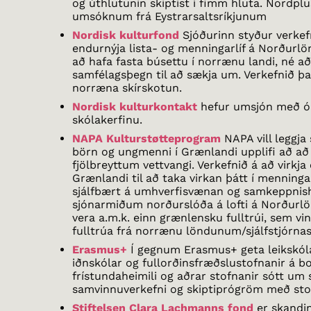
og úthlutunin skiptist í fimm hluta. Nordplu
umsóknum frá Eystrarsaltsríkjunum
Nordisk kulturfond
Sjóðurinn styður verkef
endurnýja lista- og menningarlíf á Norðurl
að hafa fasta búsettu í norrænu landi, né a
samfélagsþegn til að sækja um. Verkefnið þa
norræna skírskotun.
Nordisk kulturkontakt
hefur umsjón með ó
skólakerfinu.
NAPA Kulturstøtteprogram
NAPA vill leggja 
börn og ungmenni í Grænlandi upplifi að að
fjölbreyttum vettvangi. Verkefnið á að virkja 
Grænlandi til að taka virkan þátt í menning
sjálfbært á umhverfisvænan og samkeppnis
sjónarmiðum norðurslóða á lofti á Norðurl
vera a.m.k. einn grænlensku fulltrúi, sem 
fulltrúa frá norrænu löndunum/sjálfstjórn
Erasmus+
Í gegnum Erasmus+ geta leikskóla
iðnskólar og fullorðinsfræðslustofnanir á bo
frístundaheimili og aðrar stofnanir sótt um 
samvinnuverkefni og skiptiprógröm með st
Stiftelsen Clara Lachmanns fond
er skandin