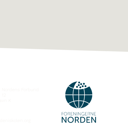
MBAND
e Nordens Forbund
 12
avn K
deniskolen.org