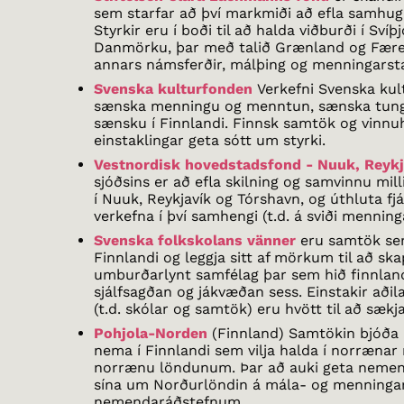
sem starfar að því markmiði að efla samhug
Styrkir eru í boði til að halda viðburði í Svíþ
Danmörku, þar með talið Grænland og Færey
annars námsferðir, málþing og menningarst
Svenska kulturfonden
Verkefni Svenska kult
sænska menningu og menntun, sænska tungu
sænsku í Finnlandi. Finnsk samtök og vinnu
einstaklingar geta sótt um styrki.
Vestnordisk hovedstadsfond - Nuuk, Reykj
sjóðsins er að efla skilning og samvinnu mil
í Nuuk, Reykjavík og Tórshavn, og úthluta fj
verkefna í því samhengi (t.d. á sviði menning
Svenska folkskolans vänner
eru samtök se
Finnlandi og leggja sitt af mörkum til að ska
umburðarlynt samfélag þar sem hið finnlan
sjálfsagðan og jákvæðan sess. Einstakir aðil
(t.d. skólar og samtök) eru hvött til að sækj
Pohjola-Norden
(Finnland) Samtökin bjóða u
nema í Finnlandi sem vilja halda í norræna
norrænu löndunum. Þar að auki geta nemen
sína um Norðurlöndin á mála- og menning
nemendaráðstefnum.