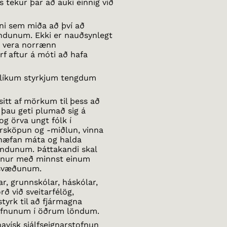
s tekur þar að auki einnig við
ni sem miða að því að
öndunum. Ekki er nauðsynlegt
ð vera norrænn
rf aftur á móti að hafa
líkum styrkjum tengdum
sitt af mörkum til þess að
 þau geti plumað sig á
og örva ungt fólk í
arsköpun og -miðlun, vinna
hæfan máta og halda
öndunum. Þáttakandi skal
vinnur með minnst einum
asvæðunum.
r, grunnskólar, háskólar,
rð við sveitarfélög,
styrk til að fjármagna
ofnunum í öðrum löndum.
avísk sjálfseignarstofnun