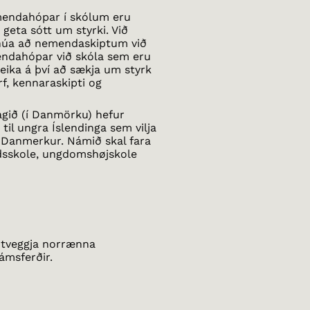
mendahópar í skólum eru
 geta sótt um styrki. Við
snúa að nemendaskiptum við
endahópar við skóla sem eru
eika á því að sækja um styrk
rf, kennaraskipti og
gið (í Danmörku) hefur
til ungra Íslendinga sem vilja
Danmerkur. Námið skal fara
jdsskole, ungdomshøjskole
i tveggja norrænna
ámsferðir.