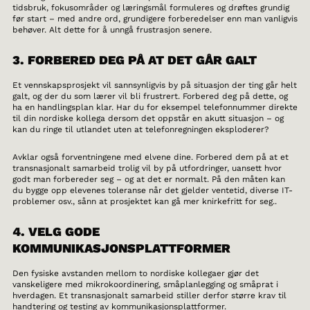
tidsbruk, fokusområder og læringsmål formuleres og drøftes grundig
før start – med andre ord, grundigere forberedelser enn man vanligvis
behøver. Alt dette for å unngå frustrasjon senere.
3. FORBERED DEG PÅ AT DET GÅR GALT
Et vennskapsprosjekt vil sannsynligvis by på situasjon der ting går helt
galt, og der du som lærer vil bli frustrert. Forbered deg på dette, og
ha en handlingsplan klar. Har du for eksempel telefonnummer direkte
til din nordiske kollega dersom det oppstår en akutt situasjon – og
kan du ringe til utlandet uten at telefonregningen eksploderer?
Avklar også forventningene med elvene dine. Forbered dem på at et
transnasjonalt samarbeid trolig vil by på utfordringer, uansett hvor
godt man forbereder seg – og at det er normalt. På den måten kan
du bygge opp elevenes toleranse når det gjelder ventetid, diverse IT-
problemer osv., sånn at prosjektet kan gå mer knirkefritt for seg..
4. VELG GODE
KOMMUNIKASJONSPLATTFORMER
Den fysiske avstanden mellom to nordiske kollegaer gjør det
vanskeligere med mikrokoordinering, småplanlegging og småprat i
hverdagen. Et transnasjonalt samarbeid stiller derfor større krav til
handtering og testing av kommunikasjonsplattformer.