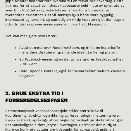
glipp av eller nedprioritere hverandre i en travel skolehverdag. Dette
til tross for et avtalt vennskapsklassesamarbeid - ute av syne, ute av
sinn. En viktig del av oppstartsfasen er derfor å bli en del av
hverandres bevissthet. Det vil sannsynligvis både være hyggelig,
interessant og lærerikt, og samtidig en viktig investering til den dagen
utfordringer skal overvinnes sammen i hvert sitt klasserom.
Hva kan man gjøre som lærer?
Avtal et møte over Facetime/Zoom, og drikk en kopp kaffe
mens dere diskuterer spennende ideer, tanker og planer.
Bli Facebookvenner og en del av hverandres feed/bevissthet
– bli kjent.
Hold løpende kontakt, også før samarbeidet mellom klassene
begynner.
2. BRUK EKSTRA TID I
FORBEREDELSESFASEN
Et transnasjonalt vennskapsprosjekt stiller større krav til
koordinering, struktur og avklaring av forventninger mellom lærere.
Fysisk avstand, språklige utfordringer og forskjellige skolerutiner gjør
det vanskeligere å detaljstyre i hverdagen. Derfor er det viktig at
klare og konkrete avtaler om tidspunkt for samarbeid, estimert