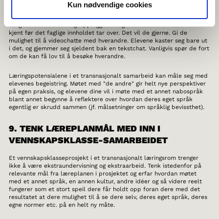
Kun nødvendige cookies
spente i forbindelse med et vennskapsklasseprosjekt.
Sørg for at undervisningsopplegget ditt gir rom for at elevene kan bli
kjent før det faglige innholdet tar over. Det vil de gjerne. Gi de
mulighet til å videochatte med hverandre. Elevene kaster seg bare ut
i det, og gjemmer seg sjeldent bak en tekstchat. Vanligvis spør de fort
om de kan få lov til å besøke hverandre.
Læringspotensialene i et transnasjonalt samarbeid kan måle seg med
elevenes begeistring. Møtet med "de andre" gir helt nye perspektiver
på egen praksis, og elevene dine vil i møte med et annet nabospråk
blant annet begynne å reflektere over hvordan deres eget språk
egentlig er skrudd sammen (jf. målsetninger om språklig bevissthet).
9. TENK LÆREPLANMÅL MED INN I
VENNSKAPSKLASSE-SAMARBEIDET
Et vennskapsklasseprosjekt i et transnasjonalt læringsrom trenger
ikke å være ekstraundervisning og ekstraarbeid. Tenk istedenfor på
relevante mål fra læreplanen i prosjektet og erfar hvordan møtet
med et annet språk, en annen kultur, andre idéer og så videre reelt
fungerer som et stort speil dere får holdt opp foran dere med det
resultatet at dere mulighet til å se dere selv, deres eget språk, deres
egne normer etc. på en helt ny måte.