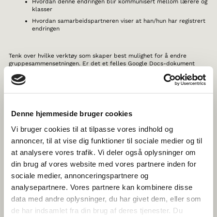
Hvordan denne endringen blir kommunisert mellom lærere og
klasser
Hvordan samarbeidspartneren viser at han/hun har registrert
endringen
Tenk over hvilke verktøy som skaper best mulighet for å endre
gruppesammensetningen. Er det et felles Google Docs-dokument
eller facebookgruppe- kanskje supplert med en live-
videochatsamtale, som konstant binder det ene klasserommet til det
andre, og som kjører fra en PC stående på lærerens pult?
6. LA EN OVERSIKT MED E-TIVITETER STYRE
Denne hjemmeside bruger cookies
KURSEN
Vi bruger cookies til at tilpasse vores indhold og
Når elever samarbeider på tvers av landegrenser i et virtuelt
annoncer, til at vise dig funktioner til sociale medier og til
læringsrom, så øker behovet for å tydeliggjøre når og hvordan man
at analysere vores trafik. Vi deler også oplysninger om
gjør hva – og hvor man er på vei. Med andre ord behovet for en
tydelig forståelse av hvor man er i prosessen og hvorfor.
din brug af vores website med vores partnere inden for
sociale medier, annonceringspartnere og
En god felles oversikt over kva læringsaktiviteter (av Gilly Salmon
analysepartnere. Vores partnere kan kombinere disse
også omtalt som e-tiviteter) som skal finne sted sørger for dette.
Oversikten skal være tilgjengelig for elevene gjennom hele prosjektet
data med andre oplysninger, du har givet dem, eller som
- enten digitalt eller i trykt form. Oversikten skal vise hva, når,
de har indsamlet fra din brug af deres tjenester. Du
hvorfor, hvordan og med hvem det kommende arbeidet skal foregå.