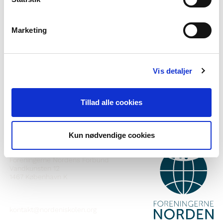
Marketing
Vil du vite meir om Norden i skolen?
Abonner på vårt nyheitsbrev
Vis detaljer
Følg oss på Facebook
Følg oss på Instagram
Tillad alle cookies
Kun nødvendige cookies
KONTAKT
Foreningerne Nordens Forbund
Vandkunsten 12
1467
København K
kontakt@nordeniskolen.org