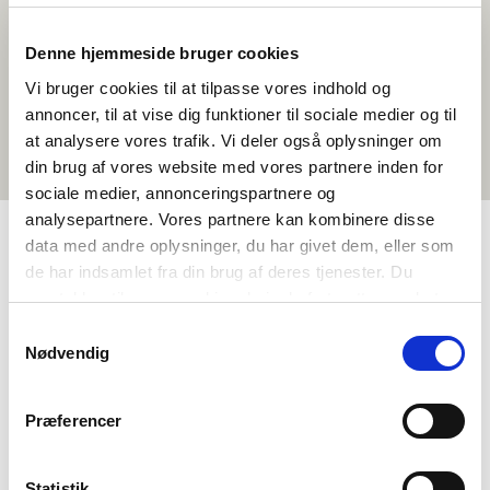
Denne hjemmeside bruger cookies
Vi bruger cookies til at tilpasse vores indhold og
annoncer, til at vise dig funktioner til sociale medier og til
at analysere vores trafik. Vi deler også oplysninger om
din brug af vores website med vores partnere inden for
sociale medier, annonceringspartnere og
analysepartnere. Vores partnere kan kombinere disse
data med andre oplysninger, du har givet dem, eller som
de har indsamlet fra din brug af deres tjenester. Du
TAGS
samtykker til vores cookies, hvis du fortsætter med at
Vidaregåande skule
Språk
Kunst
Temapakke
anvende vores hjemmeside.
Samtykkevalg
Musikk
Nordisk litteraturforståing
Kreativ skaping
Nødvendig
>3 skuletimar
Præferencer
Statistik