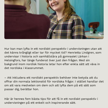
Hur kan man lyfta in ett nordiskt perspektiv i undervisningen utan att
det känns krångligt eller tar för mycket tid? Henrietta Lindgren, som
undervisar i historia och samhällslära på gymnasiet Lärkan i
Helsingfors, har länge funderat över just den frågan. Med sin
bakgrund inom nordisk historia letar hon efter enkla sätt att väva in
det nordiska i klassrummet.
– Att inkludera ett nordiskt perspektiv behöver inte betyda att du
offrar din normala lektionstid för nordiska frågor. I stället handlar det
om att vara medveten om dem och att lyfta dem på ett sätt som
passar dig, berättar hon.
Här är hennes fem bästa tips för att få in ett nordiskt perspektiv i
undervisningen på ett enkelt och inspirerande sätt.