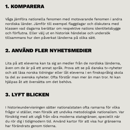
1. KOMPARERA
Våga jämföra nationella fenomen med motsvarande fenomen i andra
nordiska länder. Jämför till exempel flaggdagar och diskutera med
klassen vad dagarna berättar om respektive nations identitetsbygge
och förflutna. Eller välj ut en historisk händelse och undersök
tillsammans hur den påverkat länderna på olika sätt.
2. ANVÄND FLER NYHETSMEDIER
Lita på att eleverna kan ta sig an medier från de nordiska länderna,
även om de är på ett annat språk. Prova att se på danska tv-nyheter
och att läsa norska tidningar eller låt eleverna i en finskspråkig skola
ta del av svenska nyheter. Ofta förstår man mer än man tror. Ni kan
hjälpas åt att översätta om det behövs.
3. LYFT BLICKEN
I historieundervisningen sätter nationalstaten ofta ramarna för vilka
frågor vi ställer, men försök att undvika metodologisk nationalism. Var
försiktig med att utgå från våra moderna statsgränser, speciellt när
du rör dig i tidigmodern tid. Använd kartor för att visa hur gränserna
har förändrats genom tiderna.