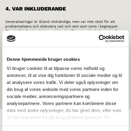
4. VAR INKLUDERANDE
Generaliseringar är ibland nödvändiga, men var inte rädd för att
problematisera och diskutera vad och vem som ryms i begreppet
”Norden”. Lyft minoriteternas historia, till exempel relationen mellan
Grönland och Danmark, samernas rättigheter och identitet, och glöm
inte mindre kända grupper som tatarerna i Finland.
5. TA ER UT UR KLASSRUMMET
Denne hjemmeside bruger cookies
Om du känner dig riktigt inspirerad, varför inte planera en
Vi bruger cookies til at tilpasse vores indhold og
specialkurs, studiebesök eller resa? Kanske en kurs i nordisk historia
annoncer, til at vise dig funktioner til sociale medier og til
eller en resa till Köpenhamn för att ta reda på vad Nordiska rådet
gör? Det är bara fantasin som sätter gränserna för vad temat eller
at analysere vores trafik. Vi deler også oplysninger om
resmålet kan vara.
din brug af vores website med vores partnere inden for
sociale medier, annonceringspartnere og
analysepartnere. Vores partnere kan kombinere disse
data med andre oplysninger, du har givet dem, eller som
de har indsamlet fra din brug af deres tjenester. Du
samtykker til vores cookies, hvis du fortsætter med at
OM NORDEN I SKOLAN