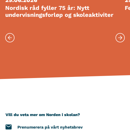
Nordisk råd fyller 75 år: Nytt
F
undervisningsforløp og skoleaktiviter
Vill du veta mer om Norden i skolan?
Prenumerera på vårt nyhetsbrev