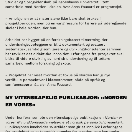
Studier og Sprogvidenskab på Københavns Universitet, i tett
samarbeid med Norden i skolen, hvor Anna Foucard er programsjef.
– Ambisjonen er at materialene ikke bare skal brukes i
prosjektperioden, men bli en varig ressurs for lærere på videregående
skoler i hele Norden, sier hun.
Arbeidet har bygget på en forskningsbasert tilnærming, der
undervisningsoppleggene er blitt dokumentert og evaluert
systematisk, samtidig som lærere og utviklingskonsulenter sammen
har utviklet det didaktiske innholdet. Erfaringene fra prosjektet skal
bidra til videre utvikling av nordisk undervisning og til tettere
samarbeid mellom forskning og skole.
– Prosjektet har viset hvordan et fokus på Norden kan gi nye
verdifulle perspektiver i klasserommet, både på språk og
samfunnsspørsmål, sier Anna Foucard.
NY VITENSKAPELIG PUBLIKASJON: «NORDEN
ER VORES»
Under konferansen ble den vitenskapelige publikasjonen
Norden er
vores: Giv ungdomsuddannelserne et nordisk perspektiv!
presentert.
Publikasjonen inneholder 15 artikler som gir et innblikk i erfaringene
fra prosjektet og et teoretisk grunnlag for hvordan man kan tenke