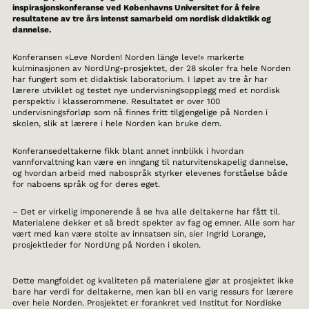
inspirasjonskonferanse ved Københavns Universitet for å feire
resultatene av tre års intenst samarbeid om nordisk didaktikk og
dannelse.
Konferansen «Leve Norden! Norden länge leve!» markerte
kulminasjonen av NordUng-prosjektet, der 28 skoler fra hele Norden
har fungert som et didaktisk laboratorium. I løpet av tre år har
lærere utviklet og testet nye undervisningsopplegg med et nordisk
perspektiv i klasserommene. Resultatet er over 100
undervisningsforløp som nå finnes fritt tilgjengelige på Norden i
skolen, slik at lærere i hele Norden kan bruke dem.
Konferansedeltakerne fikk blant annet innblikk i hvordan
vannforvaltning kan være en inngang til naturvitenskapelig dannelse,
og hvordan arbeid med nabospråk styrker elevenes forståelse både
for naboens språk og for deres eget.
– Det er virkelig imponerende å se hva alle deltakerne har fått til.
Materialene dekker et så bredt spekter av fag og emner. Alle som har
vært med kan være stolte av innsatsen sin, sier Ingrid Lorange,
prosjektleder for NordUng på Norden i skolen.
Dette mangfoldet og kvaliteten på materialene gjør at prosjektet ikke
bare har verdi for deltakerne, men kan bli en varig ressurs for lærere
over hele Norden. Prosjektet er forankret ved Institut for Nordiske