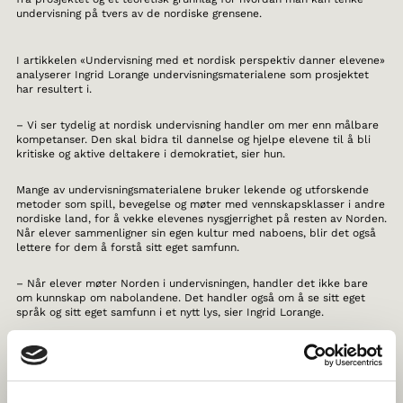
undervisning på tvers av de nordiske grensene.
I artikkelen «Undervisning med et nordisk perspektiv danner elevene»
analyserer Ingrid Lorange undervisningsmaterialene som prosjektet
har resultert i.
– Vi ser tydelig at nordisk undervisning handler om mer enn målbare
kompetanser. Den skal bidra til dannelse og hjelpe elevene til å bli
kritiske og aktive deltakere i demokratiet, sier hun.
Mange av undervisningsmaterialene bruker lekende og utforskende
metoder som spill, bevegelse og møter med vennskapsklasser i andre
nordiske land, for å vekke elevenes nysgjerrighet på resten av Norden.
Når elever sammenligner sin egen kultur med naboens, blir det også
lettere for dem å forstå sitt eget samfunn.
– Når elever møter Norden i undervisningen, handler det ikke bare
om kunnskap om nabolandene. Det handler også om å se sitt eget
språk og sitt eget samfunn i et nytt lys, sier Ingrid Lorange.
Fordypning