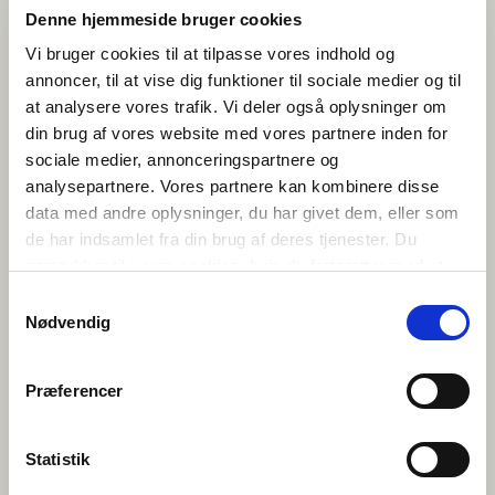
Denne hjemmeside bruger cookies
Les publikasjonen gratis digitalt:
Norden er
Vi bruger cookies til at tilpasse vores indhold og
vores: Giv ungdomsuddannelserne et nordisk
perspektiv!
(2026) red. Mischa Sloth Carlsen,
annoncer, til at vise dig funktioner til sociale medier og til
Nicolai Rekve Eriksen, Bergur Rønne Moberg,
at analysere vores trafik. Vi deler også oplysninger om
Guro Skårdal Nygård og Ane Qvortrup
din brug af vores website med vores partnere inden for
Utforsk de over
100 nye
undervisningsmaterialene
fra NordUng
sociale medier, annonceringspartnere og
Les mer om
NordUng-prosjektet
ved
analysepartnere. Vores partnere kan kombinere disse
Københavns Universitet
data med andre oplysninger, du har givet dem, eller som
de har indsamlet fra din brug af deres tjenester. Du
samtykker til vores cookies, hvis du fortsætter med at
anvende vores hjemmeside.
Samtykkevalg
Nødvendig
NordUng er finansiert av A.P. Møller og Hustru Chastine Mc-Kinney
Præferencer
Møllers Fond til almene Formaal.
Statistik