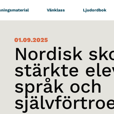
sningsmaterial
Vänklass
Ljudordbok
01.09.2025
Nordisk sk
stärkte el
språk och
självförtro