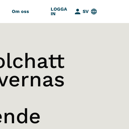
LOGGA
Om oss
SV
IN
olchatt
evernas
ende