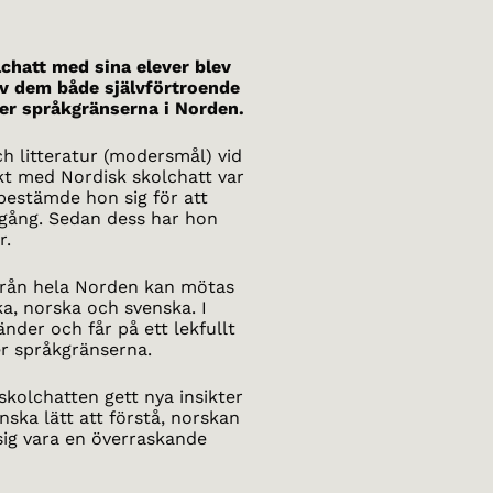
chatt med sina elever blev
av dem både självförtroende
ver språkgränserna i Norden.
ch litteratur (modersmål) vid
akt med Nordisk skolchatt var
 bestämde hon sig för att
mgång. Sedan dess har hon
r.
r från hela Norden kan mötas
a, norska och svenska. I
nder och får på ett lekfullt
er språkgränserna.
skolchatten gett nya insikter
ska lätt att förstå, norskan
sig vara en överraskande