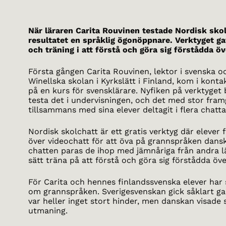
När läraren Carita Rouvinen testade Nordisk skol
resultatet en språklig ögonöppnare. Verktyget g
och träning i att förstå och göra sig förstådda ö
Första gången Carita Rouvinen, lektor i svenska o
Winellska skolan i Kyrkslätt i Finland, kom i kont
på en kurs för svensklärare. Nyfiken på verktyget
testa det i undervisningen, och det med stor fra
tillsammans med sina elever deltagit i flera chatta
Nordisk skolchatt är ett gratis verktyg där eleve
över videochatt för att öva på grannspråken dansk
chatten paras de ihop med jämnåriga från andra lä
sätt träna på att förstå och göra sig förstådda öv
För Carita och hennes finlandssvenska elever har 
om grannspråken. Sverigesvenskan gick såklart gan
var heller inget stort hinder, men danskan visade 
utmaning.