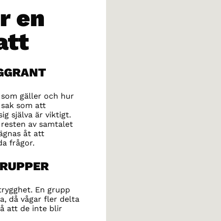
r en
att
OGGRANT
 som gäller och hur
 sak som att
 själva är viktigt.
r resten av samtalet
ägnas åt att
a frågor.
 GRUPPER
trygghet. En grupp
a, då vågar fler delta
å att de inte blir