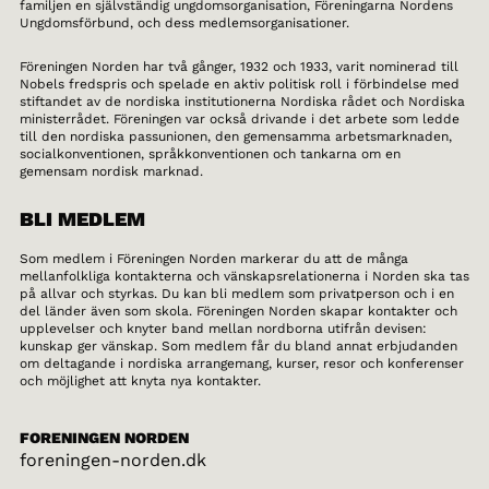
familjen en självständig ungdomsorganisation, Föreningarna Nordens
Ungdomsförbund, och dess medlemsorganisationer.
Föreningen Norden har två gånger, 1932 och 1933, varit nominerad till
Nobels fredspris och spelade en aktiv politisk roll i förbindelse med
stiftandet av de nordiska institutionerna Nordiska rådet och Nordiska
ministerrådet. Föreningen var också drivande i det arbete som ledde
till den nordiska passunionen, den gemensamma arbetsmarknaden,
socialkonventionen, språkkonventionen och tankarna om en
gemensam nordisk marknad.
BLI MEDLEM
Som medlem i Föreningen Norden markerar du att de många
mellanfolkliga kontakterna och vänskapsrelationerna i Norden ska tas
på allvar och styrkas. Du kan bli medlem som privatperson och i en
del länder även som skola. Föreningen Norden skapar kontakter och
upplevelser och knyter band mellan nordborna utifrån devisen:
kunskap ger vänskap. Som medlem får du bland annat erbjudanden
om deltagande i nordiska arrangemang, kurser, resor och konferenser
och möjlighet att knyta nya kontakter.
FORENINGEN NORDEN
foreningen-norden.dk