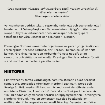
"Med kunskap, vänskap och samarbete skall Norden utvecklas till
möjligheternas region."
Föreningen Nordens vision
Verksamheten bedrivs lokalt, regionalt, nationellt och transnationellt i
Norden och i Östersjöregionen. Verksamheten möjliggör möten som
skapar utbyte av erfarenheter och kunskaper och en djupare
förståelse för våra likheter och skillnader i Norden.
Föreningen Nordens samarbete organiseras av paraplyorganisationen
Föreningarna Nordens Förbund, där Norden i Skolan också har sitt
kontor. Föreningarna Norden Förbunds främsta uppgift är att
samordna och stötta de nationella Föreningen Nordens arbete för ett
starkt nordiskt samarbete på alla nivåer.
HISTORIA
I kölvattnet av första världskriget, som resulterade i ökat nordiskt
samarbete, grundades Föreningen Norden i Danmark, Norge och
Sverige år 1919, medan Finland och Island, samt de självstyrande
områdena Färöarna, Åland och Grönland anslöt några år senare. År
1965 bildades en gemensam nordisk paraplyorganisation, Föreningarna
Nordens Förbund, med en gemensam styrelse bestående av
ordföranden från respektive nationell förening. Dessutom omfattar