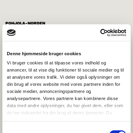
POHJOLA-NORDEN
pohjola-norden.fi
Denne hjemmeside bruger cookies
NORRØNA FELAGIÐ Í FØROYUM
Vi bruger cookies til at tilpasse vores indhold og
norden.fo
annoncer, til at vise dig funktioner til sociale medier og til
at analysere vores trafik. Vi deler også oplysninger om
din brug af vores website med vores partnere inden for
sociale medier, annonceringspartnere og
NORRÆNA FÉLAGIÐ
analysepartnere. Vores partnere kan kombinere disse
norden.is
data med andre oplysninger, du har givet dem, eller som
de har indsamlet fra din brug af deres tjenester. Du
samtykker til vores cookies, hvis du fortsætter med at
anvende vores hjemmeside.
Samtykkevalg