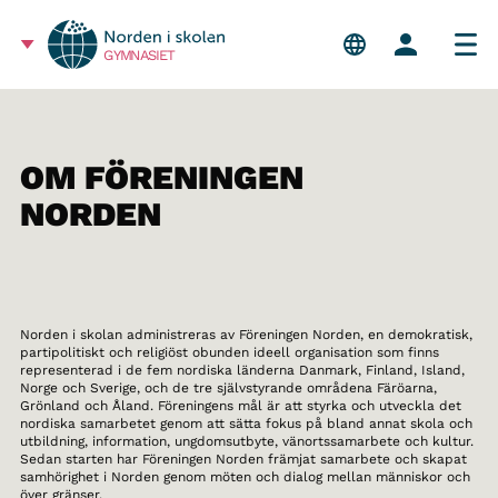
GYMNASIET
OM FÖRENINGEN
NORDEN
Norden i skolan administreras av Föreningen Norden, en demokratisk,
partipolitiskt och religiöst obunden ideell organisation som finns
representerad i de fem nordiska länderna Danmark, Finland, Island,
Norge och Sverige, och de tre självstyrande områdena Färöarna,
Grönland och Åland. Föreningens mål är att styrka och utveckla det
nordiska samarbetet genom att sätta fokus på bland annat skola och
utbildning, information, ungdomsutbyte, vänortssamarbete och kultur.
Sedan starten har Föreningen Norden främjat samarbete och skapat
samhörighet i Norden genom möten och dialog mellan människor och
över gränser.