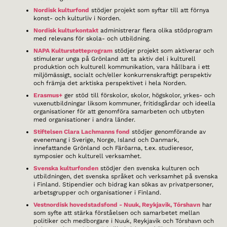
Nordisk kulturfond
stödjer projekt som syftar till att förnya
konst- och kulturliv i Norden.
Nordisk kulturkontakt
administrerar flera olika stödprogram
med relevans för skola- och utbildning.
NAPA Kulturstøtteprogram
stödjer projekt som aktiverar och
stimulerar unga på Grönland att ta aktiv del i kulturell
produktion och kulturell kommunikation, vara hållbara i ett
miljömässigt, socialt och/eller konkurrenskraftigt perspektiv
och främja det arktiska perspektivet i hela Norden.
Erasmus+
ger stöd till förskolor, skolor, högskolor, yrkes- och
vuxenutbildningar liksom kommuner, fritidsgårdar och ideella
organisationer för att genomföra samarbeten och utbyten
med organisationer i andra länder.
Stiftelsen Clara Lachmanns fond
stödjer genomförande av
evenemang i Sverige, Norge, Island och Danmark,
innefattande Grönland och Färöarna, t.ex. studieresor,
symposier och kulturell verksamhet.
Svenska kulturfonden
stödjer den svenska kulturen och
utbildningen, det svenska språket och verksamhet på svenska
i Finland. Stipendier och bidrag kan sökas av privatpersoner,
arbetsgrupper och organisationer i Finland.
Vestnordisk hovedstadsfond - Nuuk, Reykjavik, Tórshavn
har
som syfte att stärka förståelsen och samarbetet mellan
politiker och medborgare i Nuuk, Reykjavík och Tórshavn och