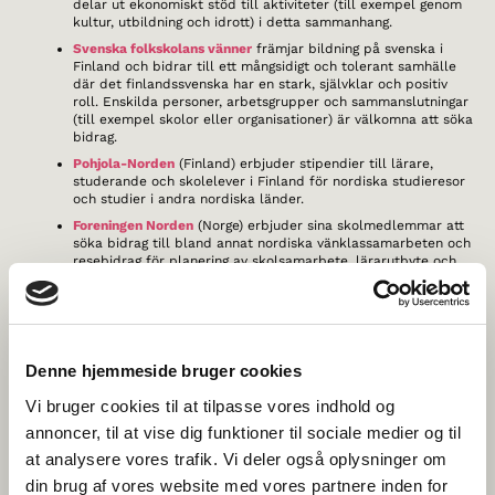
delar ut ekonomiskt stöd till aktiviteter (till exempel genom
kultur, utbildning och idrott) i detta sammanhang.
Svenska folkskolans vänner
främjar bildning på svenska i
Finland och bidrar till ett mångsidigt och tolerant samhälle
där det finlandssvenska har en stark, självklar och positiv
roll. Enskilda personer, arbetsgrupper och sammanslutningar
(till exempel skolor eller organisationer) är välkomna att söka
bidrag.
Pohjola-Norden
(Finland) erbjuder stipendier till lärare,
studerande och skolelever i Finland för nordiska studieresor
och studier i andra nordiska länder.
Foreningen Norden
(Norge) erbjuder sina skolmedlemmar att
söka bidrag till bland annat nordiska vänklassamarbeten och
resebidrag för planering av skolsamarbete, lärarutbyte och
studiebesök.
Foreningen Norden
(Danmark) delar ut ekonomiskt stöd till
unga danskars utbildning, praktik, studieresor och andra
utbildningsinsatser i Sverige och till isländska ungdomars
vistelse på en
fri kostskola
(internatskola) i Danmark.
Denne hjemmeside bruger cookies
Vi bruger cookies til at tilpasse vores indhold og
BILATERALA FONDER
annoncer, til at vise dig funktioner til sociale medier og til
at analysere vores trafik. Vi deler også oplysninger om
Följande fonder stöder kultursamarbeten mellan två av de nordiska
länderna/områdena. Ofta omfattas även skolverksamhet som
din brug af vores website med vores partnere inden for