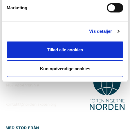
Vill du veta mer om Norden i skolan?
Marketing
Prenumerera på vårt nyhetsbrev
Följ oss på Facebook
Vis detaljer
Följ oss på Instagram
Tillad alle cookies
Kun nødvendige cookies
KONTAKT
Foreningerne Nordens Forbund
Vandkunsten 12
1467
København K
kontakt@nordeniskolen.org
MED STÖD FRÅN