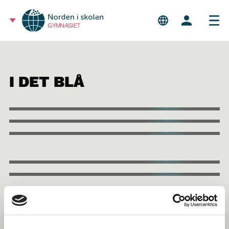
GYMNASIET
I DET BLÅ