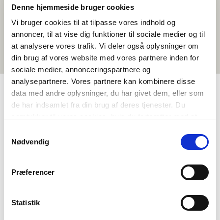
Denne hjemmeside bruger cookies
Vi bruger cookies til at tilpasse vores indhold og
annoncer, til at vise dig funktioner til sociale medier og til
at analysere vores trafik. Vi deler også oplysninger om
din brug af vores website med vores partnere inden for
sociale medier, annonceringspartnere og
analysepartnere. Vores partnere kan kombinere disse
data med andre oplysninger, du har givet dem, eller som
de har indsamlet fra din brug af deres tjenester. Du
TAGGAR
samtykker til vores cookies, hvis du fortsætter med at
Språk
Kortfilm
Nordisk kulturförståelse
Danska
anvende vores hjemmeside.
Samtykkevalg
<1 lektion
Nødvendig
Præferencer
Statistik