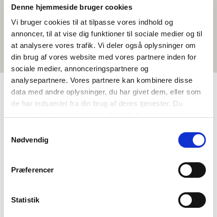
Denne hjemmeside bruger cookies
Vi bruger cookies til at tilpasse vores indhold og
annoncer, til at vise dig funktioner til sociale medier og til
at analysere vores trafik. Vi deler også oplysninger om
din brug af vores website med vores partnere inden for
sociale medier, annonceringspartnere og
analysepartnere. Vores partnere kan kombinere disse
data med andre oplysninger, du har givet dem, eller som
de har indsamlet fra din brug af deres tjenester. Du
TAGGAR
samtykker til vores cookies, hvis du fortsætter med at
Språk
Kortfilm
Språkförståelse - tal (DA, NO, SV)
anvende vores hjemmeside.
Samtykkevalg
Sagor och sägner
Danska
<1 lektion
Nødvendig
Præferencer
Statistik