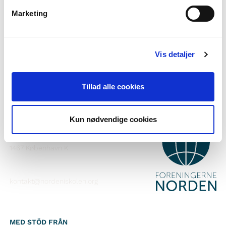
Vill du veta mer om Norden i skolan?
Marketing
Prenumerera på vårt nyhetsbrev
Följ oss på Facebook
Vis detaljer
Följ oss på Instagram
Tillad alle cookies
Kun nødvendige cookies
KONTAKT
Foreningerne Nordens Forbund
Vandkunsten 12
1467
København K
kontakt@nordeniskolen.org
MED STÖD FRÅN