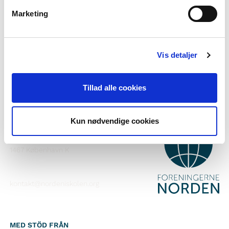
Vill du veta mer om Norden i skolan?
Marketing
Prenumerera på vårt nyhetsbrev
Följ oss på Facebook
Vis detaljer
Följ oss på Instagram
Tillad alle cookies
Kun nødvendige cookies
KONTAKT
Foreningerne Nordens Forbund
Vandkunsten 12
1467
København K
kontakt@nordeniskolen.org
MED STÖD FRÅN