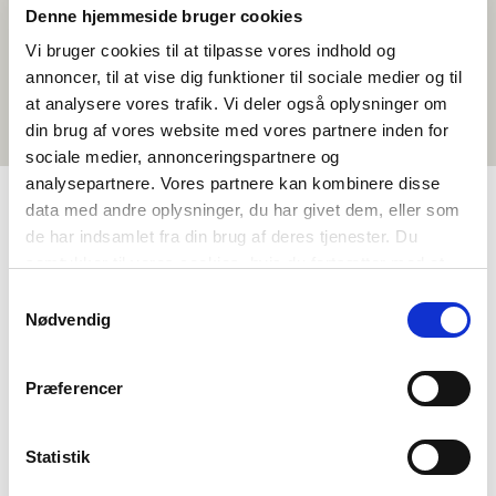
Denne hjemmeside bruger cookies
Vi bruger cookies til at tilpasse vores indhold og
annoncer, til at vise dig funktioner til sociale medier og til
at analysere vores trafik. Vi deler også oplysninger om
din brug af vores website med vores partnere inden for
sociale medier, annonceringspartnere og
analysepartnere. Vores partnere kan kombinere disse
data med andre oplysninger, du har givet dem, eller som
de har indsamlet fra din brug af deres tjenester. Du
TAGGAR
samtykker til vores cookies, hvis du fortsætter med at
Språk
Kortfilm
Språkförståelse - tal (DA, NO, SV)
anvende vores hjemmeside.
Samtykkevalg
Svenska
<1 lektion
Nødvendig
Præferencer
Statistik