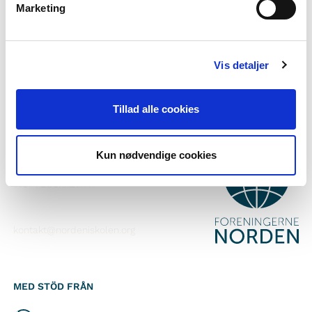
Marketing
Prenumerera på vårt nyhetsbrev
Följ oss på Facebook
Vis detaljer
Följ oss på Instagram
Tillad alle cookies
KONTAKT
Kun nødvendige cookies
Foreningerne Nordens Forbund
Vandkunsten 12
1467
København K
kontakt@nordeniskolen.org
MED STÖD FRÅN