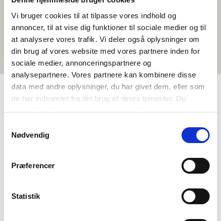
Vi bruger cookies til at tilpasse vores indhold og
annoncer, til at vise dig funktioner til sociale medier og til
at analysere vores trafik. Vi deler også oplysninger om
din brug af vores website med vores partnere inden for
sociale medier, annonceringspartnere og
analysepartnere. Vores partnere kan kombinere disse
data med andre oplysninger, du har givet dem, eller som
de har indsamlet fra din brug af deres tjenester. Du
TAGGAR
samtykker til vores cookies, hvis du fortsætter med at
anvende vores hjemmeside.
Samtykkevalg
Språk
Kortfilm
Svenska
<1 lektion
Nødvendig
Præferencer
Statistik
Vill du veta mer om Norden i skolan?