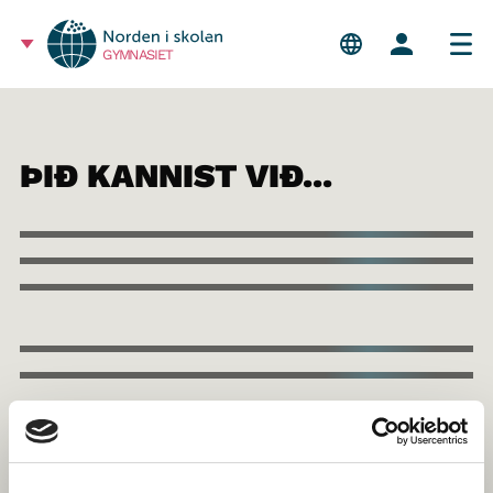
GYMNASIET
ÞIÐ KANNIST VIÐ...