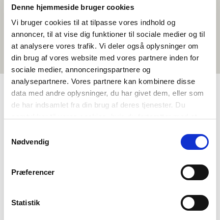
Denne hjemmeside bruger cookies
Vi bruger cookies til at tilpasse vores indhold og
annoncer, til at vise dig funktioner til sociale medier og til
at analysere vores trafik. Vi deler også oplysninger om
din brug af vores website med vores partnere inden for
sociale medier, annonceringspartnere og
analysepartnere. Vores partnere kan kombinere disse
data med andre oplysninger, du har givet dem, eller som
de har indsamlet fra din brug af deres tjenester. Du
TAGGAR
samtykker til vores cookies, hvis du fortsætter med at
Språk
Kortfilm
Nordisk kulturförståelse
anvende vores hjemmeside.
Samtykkevalg
Isländska
<1 lektion
Nødvendig
Præferencer
Statistik