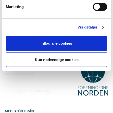
Vill du veta mer om Norden i skolan?
Marketing
Prenumerera på vårt nyhetsbrev
Följ oss på Facebook
Vis detaljer
Följ oss på Instagram
Tillad alle cookies
Kun nødvendige cookies
KONTAKT
Foreningerne Nordens Forbund
Vandkunsten 12
1467
København K
kontakt@nordeniskolen.org
MED STÖD FRÅN