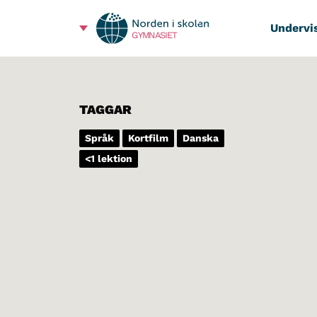
Undervi
GYMNASIET
TAGGAR
Språk
Kortfilm
Danska
<1 lektion