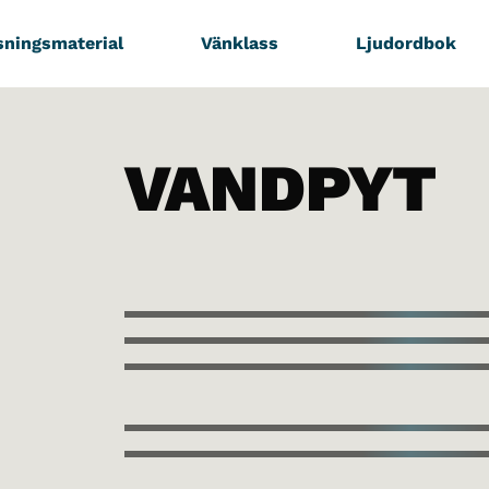
sningsmaterial
Vänklass
Ljudordbok
VANDPYT