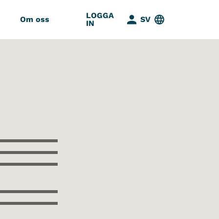
LOGGA
Om oss
SV
IN