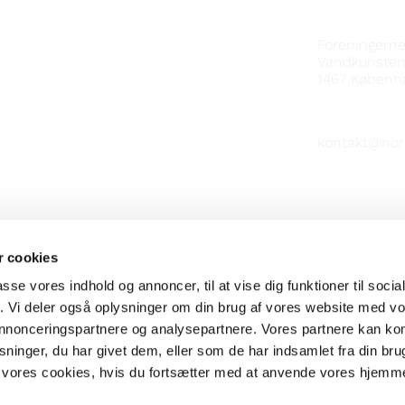
KONTAKT
Foreningern
Vandkunsten
1467
Københ
kontakt@nor
 cookies
passe vores indhold og annoncer, til at vise dig funktioner til soci
fik. Vi deler også oplysninger om din brug af vores website med v
 annonceringspartnere og analysepartnere. Vores partnere kan k
ninger, du har givet dem, eller som de har indsamlet fra din bru
il vores cookies, hvis du fortsætter med at anvende vores hjemm