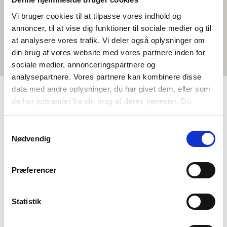
Vi bruger cookies til at tilpasse vores indhold og
annoncer, til at vise dig funktioner til sociale medier og til
at analysere vores trafik. Vi deler også oplysninger om
din brug af vores website med vores partnere inden for
sociale medier, annonceringspartnere og
analysepartnere. Vores partnere kan kombinere disse
data med andre oplysninger, du har givet dem, eller som
de har indsamlet fra din brug af deres tjenester. Du
TAGGAR
samtykker til vores cookies, hvis du fortsætter med at
anvende vores hjemmeside.
Samtykkevalg
Språk
Kortfilm
Danska
<1 lektion
Nødvendig
Præferencer
Statistik
Vill du veta mer om Norden i skolan?