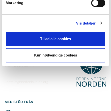
Marketing
Prenumerera på vårt nyhetsbrev
Följ oss på Facebook
Vis detaljer
Följ oss på Instagram
Tillad alle cookies
KONTAKT
Kun nødvendige cookies
Foreningerne Nordens Forbund
Vandkunsten 12
1467
København K
kontakt@nordeniskolen.org
MED STÖD FRÅN