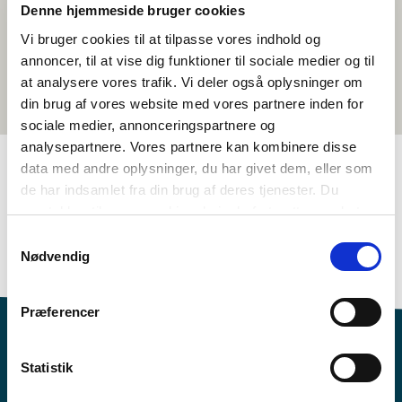
Denne hjemmeside bruger cookies
Vi bruger cookies til at tilpasse vores indhold og
annoncer, til at vise dig funktioner til sociale medier og til
at analysere vores trafik. Vi deler også oplysninger om
din brug af vores website med vores partnere inden for
sociale medier, annonceringspartnere og
analysepartnere. Vores partnere kan kombinere disse
data med andre oplysninger, du har givet dem, eller som
de har indsamlet fra din brug af deres tjenester. Du
TAGS
samtykker til vores cookies, hvis du fortsætter med at
8.-10. bekkur
Tungumál
Stuttmyndir
anvende vores hjemmeside.
Samtykkevalg
Norrænt menningarlæsi
Danska
<1 kennslustund
Nødvendig
Præferencer
Statistik