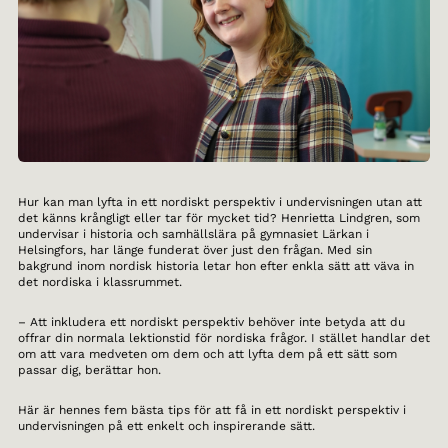
Hur kan man lyfta in ett nordiskt perspektiv i undervisningen utan att
det känns krångligt eller tar för mycket tid? Henrietta Lindgren, som
undervisar i historia och samhällslära på gymnasiet Lärkan i
Helsingfors, har länge funderat över just den frågan. Med sin
bakgrund inom nordisk historia letar hon efter enkla sätt att väva in
det nordiska i klassrummet.
– Att inkludera ett nordiskt perspektiv behöver inte betyda att du
offrar din normala lektionstid för nordiska frågor. I stället handlar det
om att vara medveten om dem och att lyfta dem på ett sätt som
passar dig, berättar hon.
Här är hennes fem bästa tips för att få in ett nordiskt perspektiv i
undervisningen på ett enkelt och inspirerande sätt.