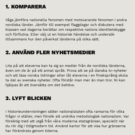
1. KOMPARERA
Våga jämföra nationella fenomen med motsvarande fenomen i andra
nordiska länder. Jämför till exempel flaggdagar och diskutera med
klassen vad dagarna berättar om respektive nations identitetsbygge
och förflutna. Eller välj ut en historisk händelse och undersök
tillsammans hur den påverkat länderna på olika sätt.
2. ANVÄND FLER NYHETSMEDIER
Lita på att eleverna kan ta sig an medier från de nordiska länderna,
även om de är på ett annat språk. Prova att se på danska tv-nyheter
och att läsa norska tidningar eller låt eleverna i en finskspråkig skola
ta del av svenska nyheter. Ofta förstår man mer än man tror. Ni kan
hjälpas åt att översätta om det behövs.
3. LYFT BLICKEN
I historieundervisningen sätter nationalstaten ofta ramarna för vilka
frågor vi ställer, men försök att undvika metodologisk nationalism. Var
försiktig med att utgå från våra moderna statsgränser, speciellt när
du rör dig i tidigmodern tid. Använd kartor för att visa hur gränserna
har förändrats genom tiderna.