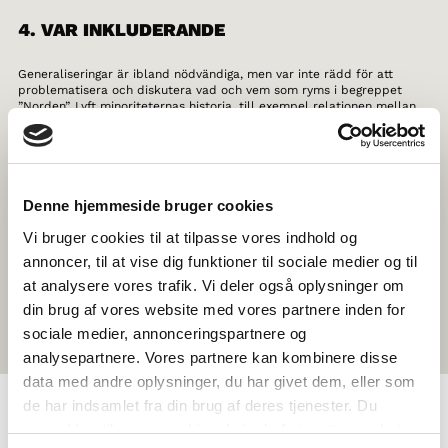
4. VAR INKLUDERANDE
Generaliseringar är ibland nödvändiga, men var inte rädd för att
problematisera och diskutera vad och vem som ryms i begreppet
”Norden”. Lyft minoriteternas historia, till exempel relationen mellan
Grönland och Danmark, samernas rättigheter och identitet, och glöm
inte mindre kända grupper som tatarerna i Finland.
5. TA ER UT UR KLASSRUMMET
Denne hjemmeside bruger cookies
Om du känner dig riktigt inspirerad, varför inte planera en
Vi bruger cookies til at tilpasse vores indhold og
specialkurs, studiebesök eller resa? Kanske en kurs i nordisk historia
eller en resa till Köpenhamn för att ta reda på vad Nordiska rådet
annoncer, til at vise dig funktioner til sociale medier og til
gör? Det är bara fantasin som sätter gränserna för vad temat eller
at analysere vores trafik. Vi deler også oplysninger om
resmålet kan vara.
din brug af vores website med vores partnere inden for
sociale medier, annonceringspartnere og
analysepartnere. Vores partnere kan kombinere disse
data med andre oplysninger, du har givet dem, eller som
de har indsamlet fra din brug af deres tjenester. Du
samtykker til vores cookies, hvis du fortsætter med at
OM NORDEN I SKOLEN