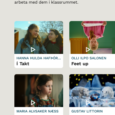
arbeta med dem i klassrummet.
HANNA HULDA HAFÞÓRS
OLLI ILPO SALONEN
DÓTTIR
Í Takt
Feet up
MARIA ALVSAKER NÆSS
GUSTAV LITTORIN