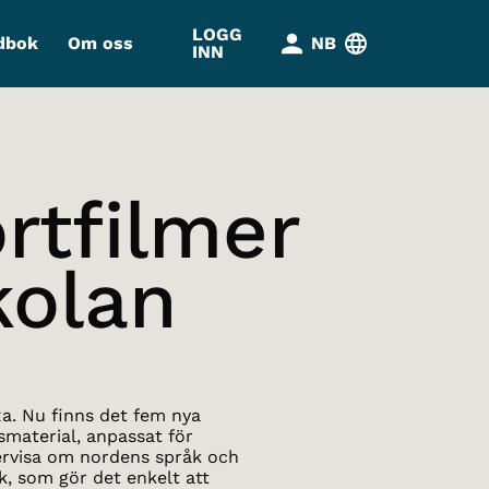
LOGG
dbok
Om oss
NB
INN
rtfilmer
kolan
xa. Nu finns det fem nya
smaterial, anpassat för
dervisa om nordens språk och
k, som gör det enkelt att