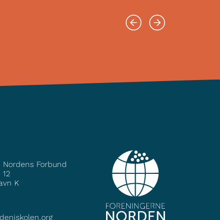
e Nordens Forbund
 12
avn K
deniskolen.org