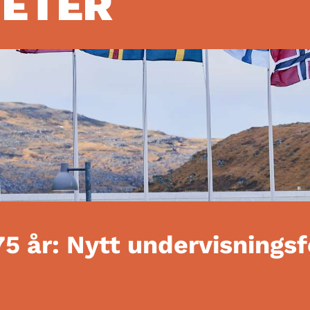
HETER
75 år: Nytt undervisnings