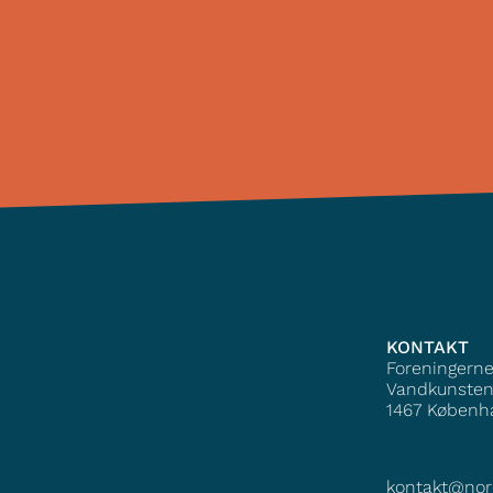
KONTAKT
Foreningern
Vandkunsten
1467
Københ
kontakt@nor