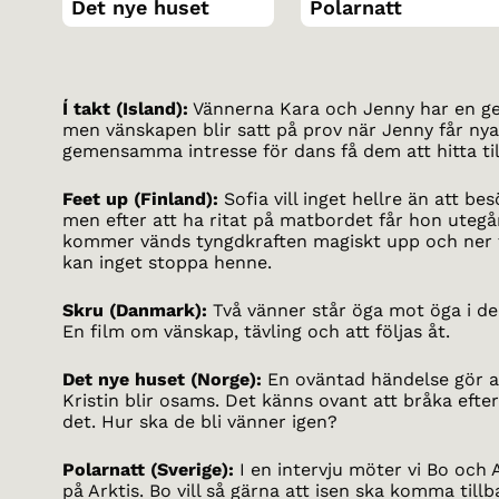
Det nye huset
Polarnatt
Í takt (Island):
Vännerna Kara och Jenny har en g
men vänskapen blir satt på prov när Jenny får nya
gemensamma intresse för dans få dem att hitta til
Feet up (Finland):
Sofia vill inget hellre än att be
men efter att ha ritat på matbordet får hon uteg
kommer vänds tyngdkraften magiskt upp och ner fö
kan inget stoppa henne.
Skru (Danmark):
Två vänner står öga mot öga i den
En film om vänskap, tävling och att följas åt.
Det nye huset (Norge):
En oväntad händelse gör a
Kristin blir osams. Det känns ovant att bråka efte
det. Hur ska de bli vänner igen?
Polarnatt (Sverige):
I en intervju möter vi Bo och A
på Arktis. Bo vill så gärna att isen ska komma til