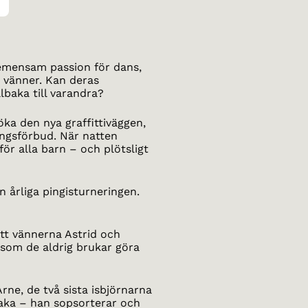
emensam passion för dans,
 vänner. Kan deras
lbaka till varandra?
söka den nya graffittiväggen,
ångsförbud. När natten
r alla barn – och plötsligt
 årliga pingisturneringen.
tt vännerna Astrid och
rsom de aldrig brukar göra
rne, de två sista isbjörnarna
lbaka – han sopsorterar och