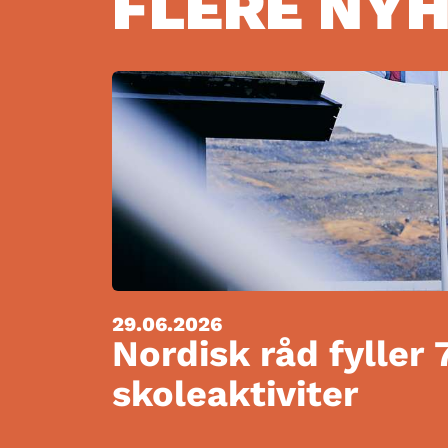
FLERE NY
29.06.2026
Nordisk råd fyller 
skoleaktiviter