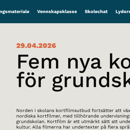
ngsmateriale
Vennskapsklasse
Skolechat
Lydor
29.04.2026
Fem nya ko
för grunds
Norden i skolans kortfilmsutbud fortsätter att vä
nordiska kortfilmer, med tillhörande undervisning
grundskolan. Kortfilm är ett utmärkt sätt att un
kultur. Alla filmerna har undertexter på flera språ