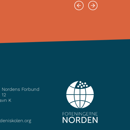
e Nordens Forbund
 12
avn K
deniskolen.org