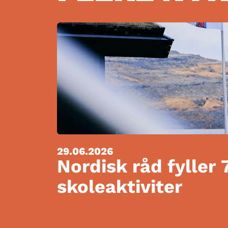
29.06.2026
Nordisk råd fyller 
skoleaktiviter