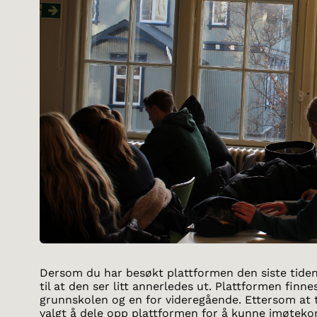
Dersom du har besøkt plattformen den siste tiden
til at den ser litt annerledes ut. Plattformen finnes
grunnskolen og en for videregående. Ettersom at t
valgt å dele opp plattformen for å kunne imøte