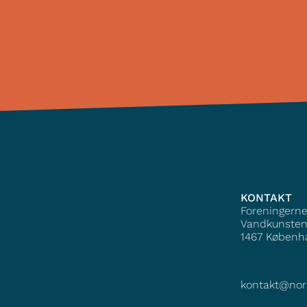
KONTAKT
Foreningern
Vandkunsten
1467
Københ
kontakt@nor