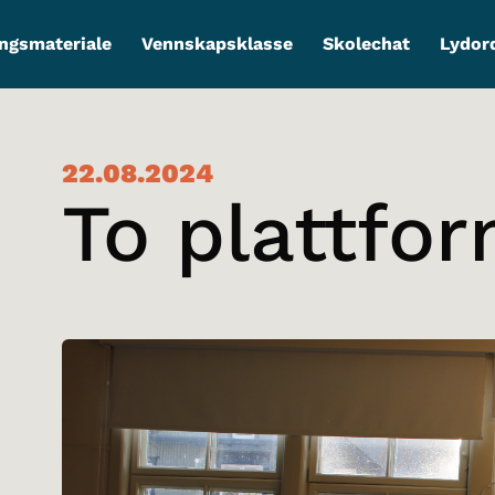
ngsmateriale
Vennskapsklasse
Skolechat
Lydor
22.08.2024
To plattfor