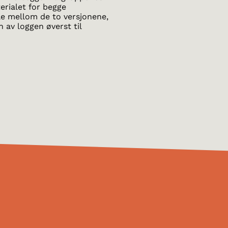
rialet for begge
sle mellom de to versjonene,
n av loggen øverst til