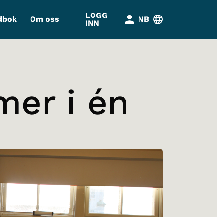
LOGG
dbok
Om oss
NB
INN
mer i én