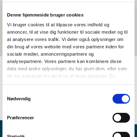
Denne hjemmeside bruger cookies
Vi bruger cookies til at tilpasse vores indhold og
annoncer, til at vise dig funktioner til sociale medier og til
at analysere vores trafik. Vi deler også oplysninger om
din brug af vores website med vores partnere inden for
sociale medier, annonceringspartnere og
analysepartnere. Vores partnere kan kombinere disse
data med andre oplysninger, du har givet dem, eller som
de har indsamlet fra din brug af deres tjenester. Du
TAGS
samtykker til vores cookies, hvis du fortsætter med at
Språk
Temapakke
Litteratur
Litteraturhistorie
anvende vores hjemmeside.
Samtykkevalg
Nordisk litteraturforståelse
Nødvendig
Språkforståelse - skriftlig (DA, NO, SV)
>3 leksjoner
Præferencer
Statistik