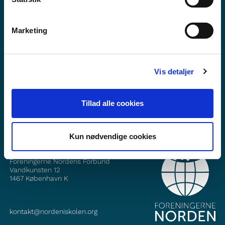
Marketing
Vil du vite mer om Norden i skolen?
Abonner på vårt nyhetsbrev
Vis detaljer
Følg oss på Facebook
Følg oss på Instagram
Tillad alle cookies
Kun nødvendige cookies
KONTAKT
Foreningerne Nordens Forbund
Vandkunsten 12
1467
København K
kontakt@nordeniskolen.org