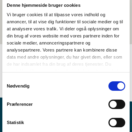
Denne hjemmeside bruger cookies
Vi bruger cookies til at tilpasse vores indhold og
annoncer, til at vise dig funktioner til sociale medier og til
at analysere vores trafik. Vi deler også oplysninger om
din brug af vores website med vores partnere inden for
sociale medier, annonceringspartnere og
analysepartnere. Vores partnere kan kombinere disse
data med andre oplysninger, du har givet dem, eller som
de har indsamlet fra din brug af deres tjenester. Du
TAGS
samtykker til vores cookies, hvis du fortsætter med at
Språk
Temapakke
Litteratur
anvende vores hjemmeside.
Samtykkevalg
Nordisk litteraturforståelse
Kreativ skaping
Nødvendig
Præferencer
Statistik