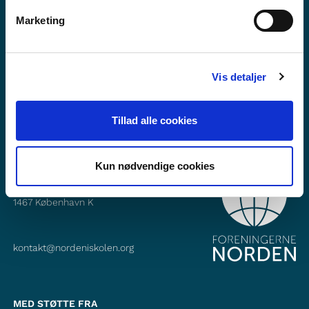
Vil du vite mer om Norden i skolen?
Marketing
Abonner på vårt nyhetsbrev
Følg oss på Facebook
Vis detaljer
Følg oss på Instagram
Tillad alle cookies
Kun nødvendige cookies
KONTAKT
Foreningerne Nordens Forbund
Vandkunsten 12
1467
København K
kontakt@nordeniskolen.org
MED STØTTE FRA