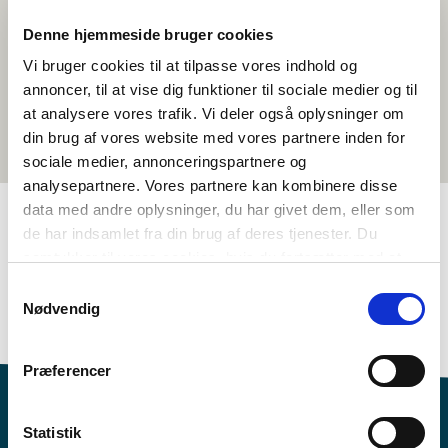
Denne hjemmeside bruger cookies
Vi bruger cookies til at tilpasse vores indhold og
annoncer, til at vise dig funktioner til sociale medier og til
at analysere vores trafik. Vi deler også oplysninger om
din brug af vores website med vores partnere inden for
sociale medier, annonceringspartnere og
analysepartnere. Vores partnere kan kombinere disse
data med andre oplysninger, du har givet dem, eller som
de har indsamlet fra din brug af deres tjenester. Du
TAGS
samtykker til vores cookies, hvis du fortsætter med at
anvende vores hjemmeside.
Samtykkevalg
Samfunnsfag
Aktivitetsforslag
Økonomi og velferd
Nødvendig
Demokrati og medborgerskap
1-3 leksjoner
Præferencer
Statistik