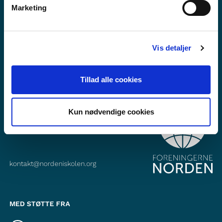
Marketing
Abonner på vårt nyhetsbrev
Følg oss på Facebook
Vis detaljer
Følg oss på Instagram
Tillad alle cookies
KONTAKT
Kun nødvendige cookies
Foreningerne Nordens Forbund
Vandkunsten 12
1467
København K
kontakt@nordeniskolen.org
MED STØTTE FRA