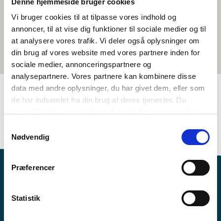
Denne hjemmeside bruger cookies
Vi bruger cookies til at tilpasse vores indhold og
annoncer, til at vise dig funktioner til sociale medier og til
at analysere vores trafik. Vi deler også oplysninger om
din brug af vores website med vores partnere inden for
sociale medier, annonceringspartnere og
analysepartnere. Vores partnere kan kombinere disse
data med andre oplysninger, du har givet dem, eller som
de har indsamlet fra din brug af deres tjenester. Du
TAGS
samtykker til vores cookies, hvis du fortsætter med at
anvende vores hjemmeside.
Samfunnsfag
Språk
Temapakke
Likestilling
Samtykkevalg
Nødvendig
Præferencer
Statistik
Vil du vite mer om Norden i skolen?