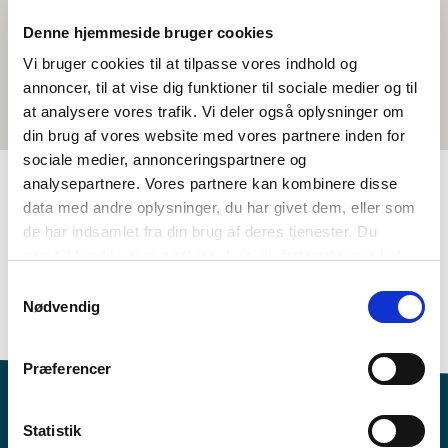
Denne hjemmeside bruger cookies
Vi bruger cookies til at tilpasse vores indhold og
annoncer, til at vise dig funktioner til sociale medier og til
at analysere vores trafik. Vi deler også oplysninger om
din brug af vores website med vores partnere inden for
sociale medier, annonceringspartnere og
analysepartnere. Vores partnere kan kombinere disse
data med andre oplysninger, du har givet dem, eller som
TAGS
de har indsamlet fra din brug af deres tjenester. Du
samtykker til vores cookies, hvis du fortsætter med at
Språk
Språkforståelse - skriftlig (DA, NO, SV)
anvende vores hjemmeside.
Nordisk litteraturforståelse
Temapakke
Samtykkevalg
Nødvendig
>3 leksjoner
Præferencer
Statistik