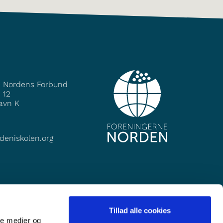
e Nordens Forbund
 12
avn K
deniskolen.org
Tillad alle cookies
ale medier og