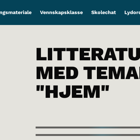
ngsmateriale
Vennskapsklasse
Skolechat
Lydor
LITTERAT
MED TEMA
"HJEM"