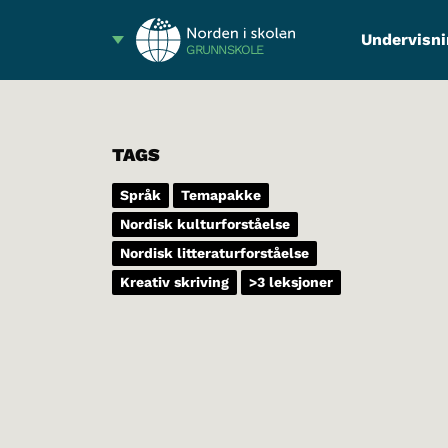
Undervisni
GRUNNSKOLE
TAGS
Språk
Temapakke
Nordisk kulturforståelse
Nordisk litteraturforståelse
Kreativ skriving
>3 leksjoner