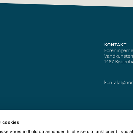
KONTAKT
Foreningern
Vandkunsten
1467
Københ
kontakt@nor
 cookies
passe vores indhold og annoncer, til at vise dig funktioner til soci