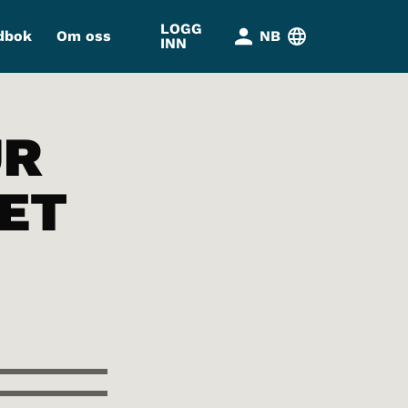
LOGG
dbok
Om oss
NB
INN
UR
ET