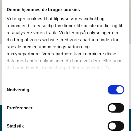
Denne hjemmeside bruger cookies
Vi bruger cookies til at tilpasse vores indhold og
annoncer, til at vise dig funktioner til sociale medier og til
at analysere vores trafik. Vi deler også oplysninger om
din brug af vores website med vores partnere inden for
sociale medier, annonceringspartnere og
analysepartnere. Vores partnere kan kombinere disse
data med andre oplysninger, du har givet dem, eller som
TAGS
de har indsamlet fra din brug af deres tjenester. Du
samtykker til vores cookies, hvis du fortsætter med at
Språk
Samfunnsfag
Temapakke
Litteratur
anvende vores hjemmeside.
Nordisk kulturforståelse
Identitet
Likestilling
Samtykkevalg
Nødvendig
>3 leksjoner
Præferencer
Statistik