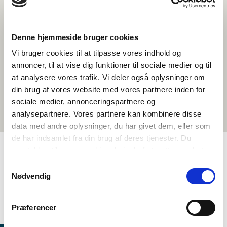
Denne hjemmeside bruger cookies
Vi bruger cookies til at tilpasse vores indhold og
annoncer, til at vise dig funktioner til sociale medier og til
at analysere vores trafik. Vi deler også oplysninger om
din brug af vores website med vores partnere inden for
sociale medier, annonceringspartnere og
analysepartnere. Vores partnere kan kombinere disse
data med andre oplysninger, du har givet dem, eller som
de har indsamlet fra din brug af deres tjenester. Du
samtykker til vores cookies, hvis du fortsætter med at
anvende vores hjemmeside.
Samtykkevalg
TAGS
Nødvendig
Språk
Temapakke
Nordisk kulturforståelse
Dansk
Norsk (bokmål)
Svensk
>3 leksjoner
Præferencer