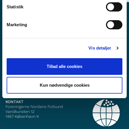
Statistik
Marketing
Vil du vite mer om Norden i skolen?
Vis detaljer
Abonner på vårt nyhetsbrev
Følg oss på Facebook
Tillad alle cookies
Følg oss på Instagram
Kun nødvendige cookies
KONTAKT
Foreningerne Nordens Forbund
Vandkunsten 12
1467
København K