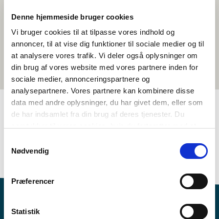
Denne hjemmeside bruger cookies
Vi bruger cookies til at tilpasse vores indhold og
annoncer, til at vise dig funktioner til sociale medier og til
at analysere vores trafik. Vi deler også oplysninger om
din brug af vores website med vores partnere inden for
sociale medier, annonceringspartnere og
analysepartnere. Vores partnere kan kombinere disse
data med andre oplysninger, du har givet dem, eller som
de har indsamlet fra din brug af deres tjenester. Du
TAGS
samtykker til vores cookies, hvis du fortsætter med at
anvende vores hjemmeside.
Samtykkevalg
Historie
Temapakke
Nordisk historiebevissthet
Nødvendig
Identitet
Historiebruk og kildekritikk
>3 leksjoner
Præferencer
Statistik