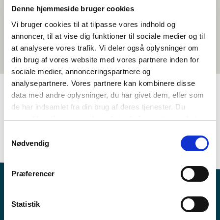
Denne hjemmeside bruger cookies
Vi bruger cookies til at tilpasse vores indhold og
annoncer, til at vise dig funktioner til sociale medier og til
at analysere vores trafik. Vi deler også oplysninger om
din brug af vores website med vores partnere inden for
sociale medier, annonceringspartnere og
analysepartnere. Vores partnere kan kombinere disse
data med andre oplysninger, du har givet dem, eller som
de har indsamlet fra din brug af deres tjenester. Du
TAGS
samtykker til vores cookies, hvis du fortsætter med at
Samfunnsfag
Temapakke
anvende vores hjemmeside.
Samtykkevalg
Politiske problemstillinger i Norden
>3 leksjoner
Nødvendig
Præferencer
Statistik