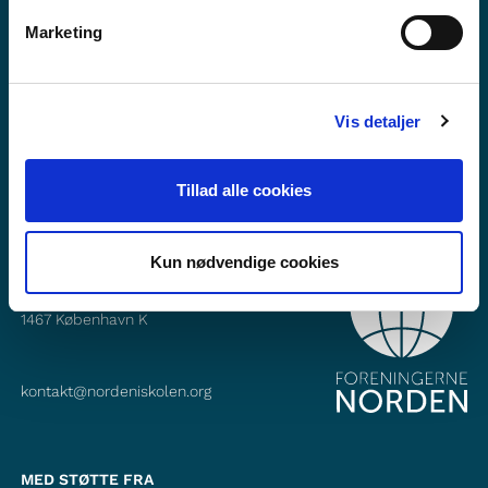
Vil du vite mer om Norden i skolen?
Marketing
Abonner på vårt nyhetsbrev
Følg oss på Facebook
Vis detaljer
Følg oss på Instagram
Tillad alle cookies
Kun nødvendige cookies
KONTAKT
Foreningerne Nordens Forbund
Vandkunsten 12
1467
København K
kontakt@nordeniskolen.org
MED STØTTE FRA