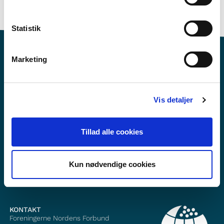
Politiske problemstillingar i Norden
>3 skuletimar
Statistik
Marketing
Vil du vite mer om Norden i skolen?
Vis detaljer
Abonner på vårt nyhetsbrev
Tillad alle cookies
Følg oss på Facebook
Følg oss på Instagram
Kun nødvendige cookies
KONTAKT
Foreningerne Nordens Forbund