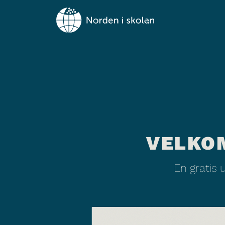
VELKO
En gratis 