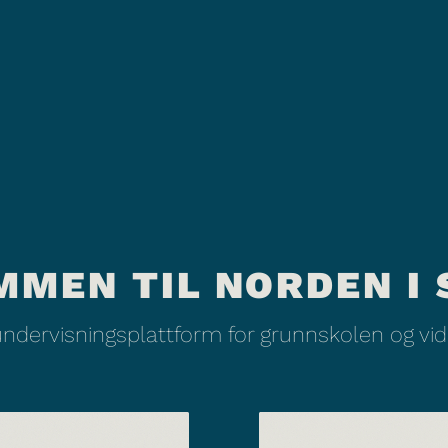
MMEN TIL NORDEN I 
undervisningsplattform for grunnskolen og v