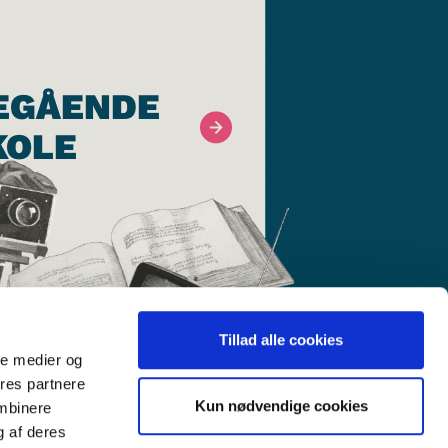
EGÅENDE
KOLE
Tillad alle cookies
ale medier og
ores partnere
Kun nødvendige cookies
ombinere
g af deres