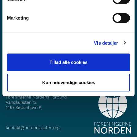
Marketing
Vil du vite mer om Norden i skolen?
Abonner på vårt nyhetsbrev
Vis detaljer
Følg oss på Facebook
Følg oss på Instagram
Tillad alle cookies
Kun nødvendige cookies
KONTAKT
Foreningerne Nordens Forbund
Vandkunsten 12
1467
København K
kontakt@nordeniskolen.org