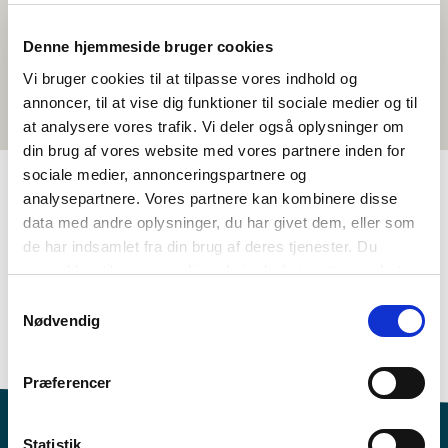
Denne hjemmeside bruger cookies
Vi bruger cookies til at tilpasse vores indhold og
annoncer, til at vise dig funktioner til sociale medier og til
at analysere vores trafik. Vi deler også oplysninger om
din brug af vores website med vores partnere inden for
sociale medier, annonceringspartnere og
analysepartnere. Vores partnere kan kombinere disse
TAGS
data med andre oplysninger, du har givet dem, eller som
de har indsamlet fra din brug af deres tjenester. Du
Språk
Aktivitetsforslag
samtykker til vores cookies, hvis du fortsætter med at
Språkforståelse - skriftlig (DA, NO, SV)
anvende vores hjemmeside.
Samtykkevalg
Nordisk kulturforståelse
Kunnskap om nordisk språk
Nødvendig
>3 leksjoner
Præferencer
Statistik