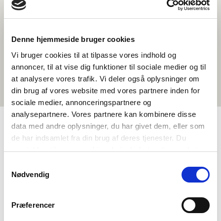
Denne hjemmeside bruger cookies
Vi bruger cookies til at tilpasse vores indhold og
annoncer, til at vise dig funktioner til sociale medier og til
at analysere vores trafik. Vi deler også oplysninger om
din brug af vores website med vores partnere inden for
sociale medier, annonceringspartnere og
analysepartnere. Vores partnere kan kombinere disse
data med andre oplysninger, du har givet dem, eller som
de har indsamlet fra din brug af deres tjenester. Du
TAGS
samtykker til vores cookies, hvis du fortsætter med at
Språk
Samfunnsfag
Litteratur
anvende vores hjemmeside.
Samtykkevalg
Politiske problemstillinger i Norden
Nødvendig
Nordisk kulturforståelse
Økonomi og velferd
1-3 leksjoner
Præferencer