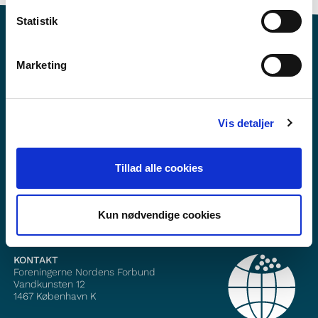
Statistik
Marketing
Vil du vite mer om Norden i skolen?
Vis detaljer
Abonner på vårt nyhetsbrev
Følg oss på Facebook
Tillad alle cookies
Følg oss på Instagram
Kun nødvendige cookies
KONTAKT
Foreningerne Nordens Forbund
Vandkunsten 12
1467
København K