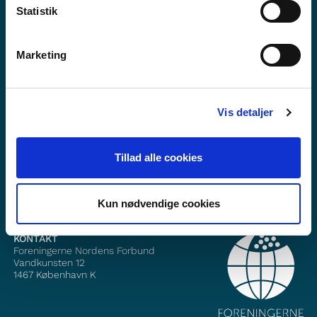
Statistik
Marketing
Vil du vite mer om Norden i skolen?
Abonner på vårt nyhetsbrev
Vis detaljer
Følg oss på Facebook
Tillad alle cookies
Følg oss på Instagram
Kun nødvendige cookies
KONTAKT
Foreningerne Nordens Forbund
Vandkunsten 12
1467
København K