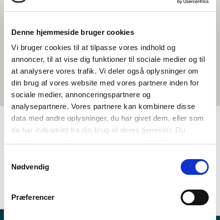
Denne hjemmeside bruger cookies
Vi bruger cookies til at tilpasse vores indhold og
annoncer, til at vise dig funktioner til sociale medier og til
at analysere vores trafik. Vi deler også oplysninger om
din brug af vores website med vores partnere inden for
sociale medier, annonceringspartnere og
analysepartnere. Vores partnere kan kombinere disse
data med andre oplysninger, du har givet dem, eller som
de har indsamlet fra din brug af deres tjenester. Du
TAGS
samtykker til vores cookies, hvis du fortsætter med at
anvende vores hjemmeside.
Samtykkevalg
Språk
Aktivitetsforslag
Kreativ skriving
Nødvendig
Nordisk litteraturforståelse
Nordisk kulturforståelse
>3 leksjoner
Præferencer