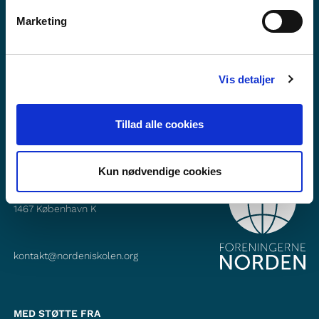
Vil du vite mer om Norden i skolen?
Marketing
Abonner på vårt nyhetsbrev
Følg oss på Facebook
Vis detaljer
Følg oss på Instagram
Tillad alle cookies
Kun nødvendige cookies
KONTAKT
Foreningerne Nordens Forbund
Vandkunsten 12
1467
København K
kontakt@nordeniskolen.org
MED STØTTE FRA