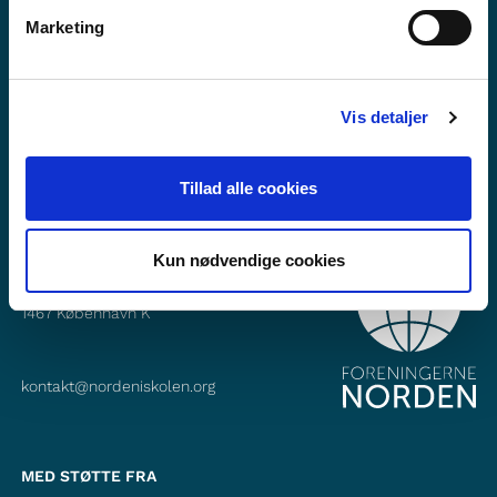
Vil du vite mer om Norden i skolen?
Marketing
Abonner på vårt nyhetsbrev
Følg oss på Facebook
Vis detaljer
Følg oss på Instagram
Tillad alle cookies
KONTAKT
Kun nødvendige cookies
Foreningerne Nordens Forbund
Vandkunsten 12
1467
København K
kontakt@nordeniskolen.org
MED STØTTE FRA