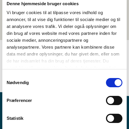
Denne hjemmeside bruger cookies
Vi bruger cookies til at tilpasse vores indhold og
annoncer, til at vise dig funktioner til sociale medier og til
at analysere vores trafik. Vi deler også oplysninger om
din brug af vores website med vores partnere inden for
sociale medier, annonceringspartnere og
analysepartnere. Vores partnere kan kombinere disse
data med andre oplysninger, du har givet dem, eller som
TAGS
de har indsamlet fra din brug af deres tjenester. Du
samtykker til vores cookies, hvis du fortsætter med at
Språk
Aktivitetsforslag
anvende vores hjemmeside.
Samtykkevalg
Språkforståelse - muntlig (DA, NO, SV)
>3 leksjoner
Nødvendig
Præferencer
Statistik