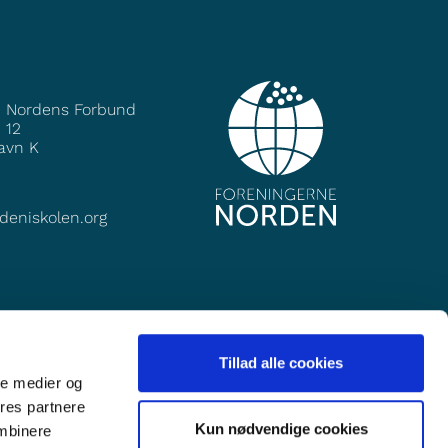
e Nordens Forbund
 12
avn K
deniskolen.org
Tillad alle cookies
ale medier og
ores partnere
Kun nødvendige cookies
ombinere