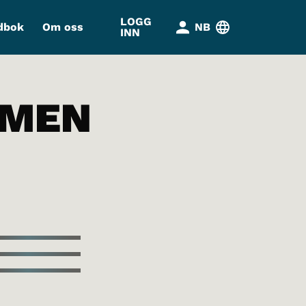
LOGG
dbok
Om oss
NB
INN
SMEN