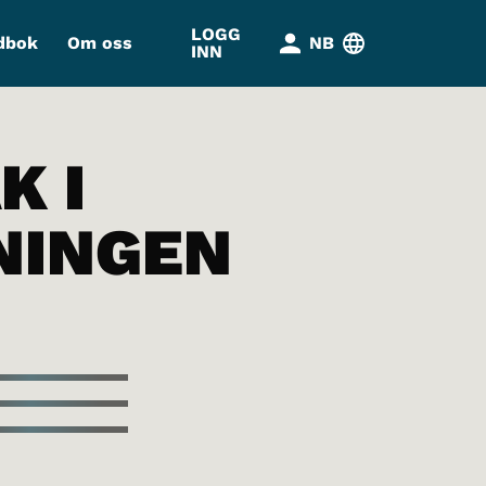
LOGG
dbok
Om oss
NB
INN
K I
NINGEN