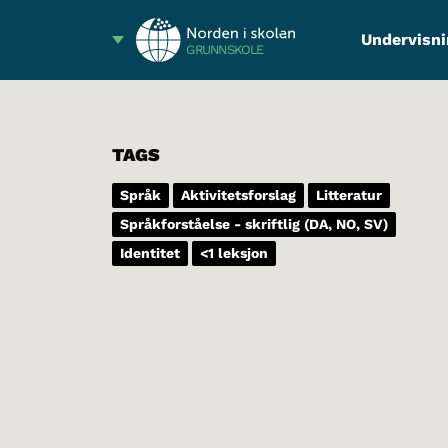
Undervisni
GRUNNSKOLE
TAGS
Språk
Aktivitetsforslag
Litteratur
Språkforståelse - skriftlig (DA, NO, SV)
Identitet
<1 leksjon