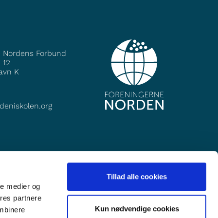
e Nordens Forbund
 12
avn K
deniskolen.org
Tillad alle cookies
ale medier og
ores partnere
Kun nødvendige cookies
ombinere