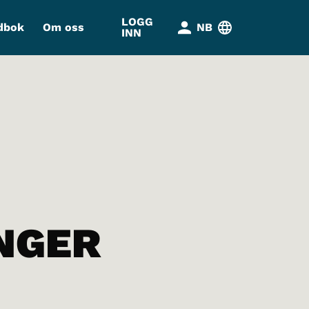
LOGG
dbok
Om oss
NB
INN
NGER