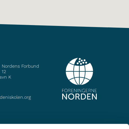
e Nordens Forbund
 12
avn K
deniskolen.org