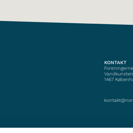
KONTAKT
Foreningern
Vandkunsten
1467
Københ
kontakt@nor