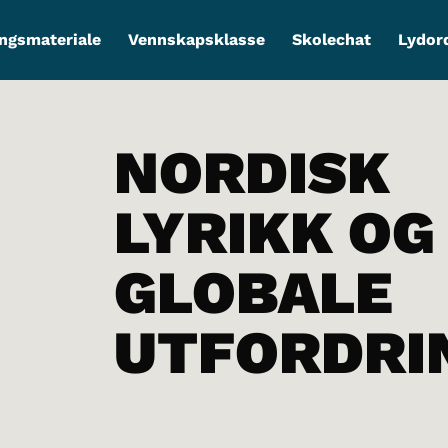
ngsmateriale
Vennskapsklasse
Skolechat
Lydor
NORDISK
LYRIKK OG
GLOBALE
UTFORDRI