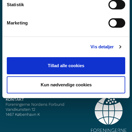
Statistik
Marketing
Vil du vite mer om Norden i skolen?
Abonner på vårt nyhetsbrev
Vis detaljer
Følg oss på Facebook
Tillad alle cookies
Følg oss på Instagram
Kun nødvendige cookies
KONTAKT
Foreningerne Nordens Forbund
Vandkunsten 12
1467
København K