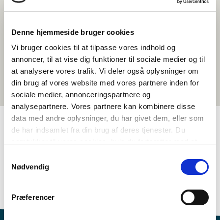
Denne hjemmeside bruger cookies
Vi bruger cookies til at tilpasse vores indhold og
annoncer, til at vise dig funktioner til sociale medier og til
at analysere vores trafik. Vi deler også oplysninger om
din brug af vores website med vores partnere inden for
sociale medier, annonceringspartnere og
analysepartnere. Vores partnere kan kombinere disse
data med andre oplysninger, du har givet dem, eller som
de har indsamlet fra din brug af deres tjenester. Du
TAGS
samtykker til vores cookies, hvis du fortsætter med at
anvende vores hjemmeside.
Samtykkevalg
Språk
Aktivitetsforslag
Nødvendig
Språkforståelse - kommunikasjon
Kreativ skaping
Eventyr og sagn
1-3 leksjoner
Præferencer