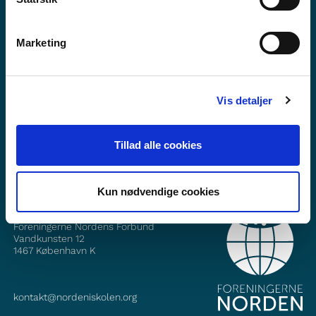
Marketing
Vil du vite mer om Norden i skolen?
Abonner på vårt nyhetsbrev
Vis detaljer
Følg oss på Facebook
Følg oss på Instagram
Tillad alle cookies
Kun nødvendige cookies
KONTAKT
Foreningerne Nordens Forbund
Vandkunsten 12
1467
København K
kontakt@nordeniskolen.org