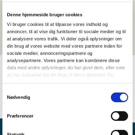
Denne hjemmeside bruger cookies
Vi bruger cookies til at tilpasse vores indhold og
annoncer, til at vise dig funktioner til sociale medier og til
at analysere vores trafik. Vi deler også oplysninger om
din brug af vores website med vores partnere inden for
sociale medier, annonceringspartnere og
analysepartnere. Vores partnere kan kombinere disse
data med andre oplysninger, du har givet dem, eller som
de har indsamlet fra din brug af deres tjenester. Du
TAGS
samtykker til vores cookies, hvis du fortsætter med at
Samfunnsfag
Aktivitetsforslag (vennskapsklasse)
anvende vores hjemmeside.
Samtykkevalg
Politiske problemstillinger i Norden
Nødvendig
Økonomi og velferd
1-3 leksjoner
Præferencer
Statistik