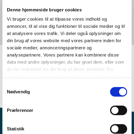
Denne hjemmeside bruger cookies
Vi bruger cookies til at tilpasse vores indhold og
annoncer, til at vise dig funktioner til sociale medier og til
at analysere vores trafik. Vi deler også oplysninger om
din brug af vores website med vores partnere inden for
sociale medier, annonceringspartnere og
analysepartnere. Vores partnere kan kombinere disse
data med andre oplysninger, du har givet dem, eller som
TAGS
de har indsamlet fra din brug af deres tjenester. Du
samtykker til vores cookies, hvis du fortsætter med at
Historie
Historiebruk og kildekritikk
anvende vores hjemmeside.
Nordisk historiebevissthet
Krig og konflikt
Samtykkevalg
Nødvendig
1-3 leksjoner
Præferencer
Statistik