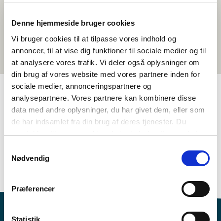
Denne hjemmeside bruger cookies
Vi bruger cookies til at tilpasse vores indhold og
annoncer, til at vise dig funktioner til sociale medier og til
at analysere vores trafik. Vi deler også oplysninger om
din brug af vores website med vores partnere inden for
sociale medier, annonceringspartnere og
analysepartnere. Vores partnere kan kombinere disse
TAGS
data med andre oplysninger, du har givet dem, eller som
de har indsamlet fra din brug af deres tjenester. Du
Språk
Litteratur
Aktivitetsforslag
samtykker til vores cookies, hvis du fortsætter med at
Språkforståelse - nabospråkundervisning
anvende vores hjemmeside.
Samtykkevalg
Kunnskap om nordisk språk
Færøysk
Islandsk
Nødvendig
Norsk (nynorsk)
1-3 leksjoner
Præferencer
Statistik