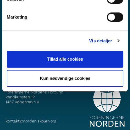
Marketing
Vil du vite mer om Norden i skolen?
Abonner på vårt nyhetsbrev
Vis detaljer
Følg oss på Facebook
Følg oss på Instagram
Tillad alle cookies
Kun nødvendige cookies
KONTAKT
Foreningerne Nordens Forbund
Vandkunsten 12
1467
København K
kontakt@nordeniskolen.org