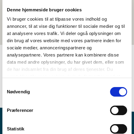
Denne hjemmeside bruger cookies
Vi bruger cookies til at tilpasse vores indhold og
annoncer, til at vise dig funktioner til sociale medier og til
at analysere vores trafik. Vi deler også oplysninger om
din brug af vores website med vores partnere inden for
sociale medier, annonceringspartnere og
analysepartnere. Vores partnere kan kombinere disse
data med andre oplysninger, du har givet dem, eller som
TAGS
de har indsamlet fra din brug af deres tjenester. Du
samtykker til vores cookies, hvis du fortsætter med at
Språk
Språkforståing – skriftleg (DA, NO, SV)
anvende vores hjemmeside.
Nordisk litteraturforståing
Temapakke
Samtykkevalg
Nødvendig
>3 skuletimar
Præferencer
Statistik