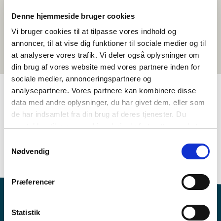
Denne hjemmeside bruger cookies
Vi bruger cookies til at tilpasse vores indhold og
annoncer, til at vise dig funktioner til sociale medier og til
at analysere vores trafik. Vi deler også oplysninger om
din brug af vores website med vores partnere inden for
sociale medier, annonceringspartnere og
analysepartnere. Vores partnere kan kombinere disse
data med andre oplysninger, du har givet dem, eller som
TAGS
de har indsamlet fra din brug af deres tjenester. Du
samtykker til vores cookies, hvis du fortsætter med at
Språk
Musikk
Temapakke
anvende vores hjemmeside.
Språkforståing - nabospråkundervisning
Samtykkevalg
Nødvendig
Nordisk kulturforståing
>3 skuletimar
Præferencer
Statistik