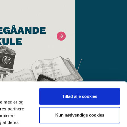
EGÅANDE
KULE
Tillad alle cookies
ale medier og
ores partnere
Kun nødvendige cookies
ombinere
g af deres