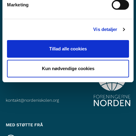
Marketing
Abonner på vårt nyheitsbrev
Følg oss på Facebook
Vis detaljer
Følg oss på Instagram
Tillad alle cookies
KONTAKT
Kun nødvendige cookies
Foreningerne Nordens Forbund
Vandkunsten 12
1467
København K
kontakt@nordeniskolen.org
MED STØTTE FRÅ