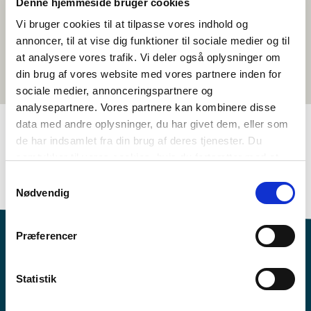
Denne hjemmeside bruger cookies
Vi bruger cookies til at tilpasse vores indhold og
annoncer, til at vise dig funktioner til sociale medier og til
at analysere vores trafik. Vi deler også oplysninger om
din brug af vores website med vores partnere inden for
sociale medier, annonceringspartnere og
analysepartnere. Vores partnere kan kombinere disse
data med andre oplysninger, du har givet dem, eller som
de har indsamlet fra din brug af deres tjenester. Du
TAGS
samtykker til vores cookies, hvis du fortsætter med at
anvende vores hjemmeside.
Naturfag
Temapakke
>3 skuletimar
Samtykkevalg
Nødvendig
Præferencer
Statistik
Vil du vite meir om Norden i skolen?