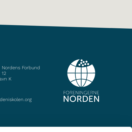
e Nordens Forbund
 12
avn K
deniskolen.org