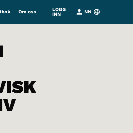
LOGG
dbok
Om oss
NN
INN
I
VISK
IV