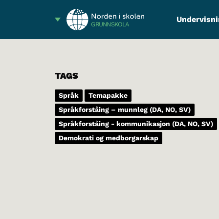
Undervisni
GRUNNSKOLA
TAGS
Språk
Temapakke
Språkforståing – munnleg (DA, NO, SV)
Språkforståing - kommunikasjon (DA, NO, SV)
Demokrati og medborgarskap