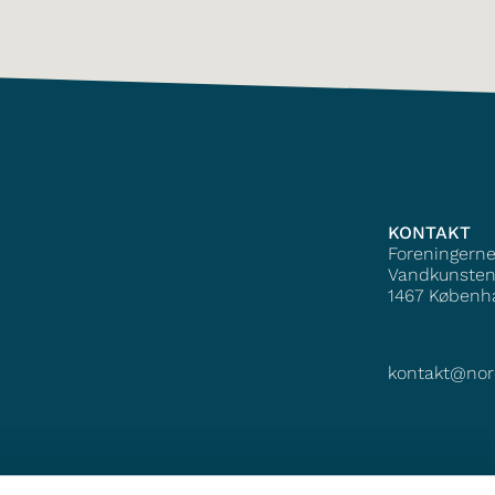
KONTAKT
Foreningern
Vandkunsten
1467
Københ
kontakt@nor