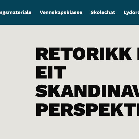
ngsmateriale
Vennskapsklasse
Skolechat
Lydor
RETORIKK 
EIT
SKANDINA
PERSPEKT