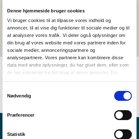
Denne hjemmeside bruger cookies
Vi bruger cookies til at tilpasse vores indhold og
annoncer, til at vise dig funktioner til sociale medier og til
at analysere vores trafik. Vi deler også oplysninger om
din brug af vores website med vores partnere inden for
sociale medier, annonceringspartnere og
analysepartnere. Vores partnere kan kombinere disse
data med andre oplysninger, du har givet dem, eller som
de har indsamlet fra din brug af deres tjenester. Du
TAGS
samtykker til vores cookies, hvis du fortsætter med at
anvende vores hjemmeside.
Samtykkevalg
8.-10. klasse
Språk
Faktatekst
Nødvendig
Kunnskap om nordisk språk
<1 skuletime
Præferencer
Statistik